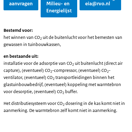
aanvragen
Milieu- en
eia@rvo.nl
Energielijst
Bestemd voor:
het winnen van CO
uit de buitenlucht voor het bemesten van
2
gewassen in tuinbouwkassen,
en bestaande uit:
installatie voor de adsorptie van CO
uit buitenlucht (direct air
2
capture), (eventueel) CO
-compressor, (eventueel) CO
-
2
2
ventilator, (eventueel) CO
transportleidingen binnen het
2
glastuinbouwbedrijf, (eventueel) koppeling met warmtebron
voor desorptie, (eventueel) CO
buffer.
2
Het distributiesysteem voor CO
dosering in de kas komt niet in
2
aanmerking. De warmtebron zelf komt niet in aanmerking.