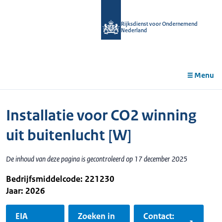
r de
tent
Rijksdienst voor Ondernemend
Nederland
Menu
Installatie voor CO2 winning
uit buitenlucht [W]
De inhoud van deze pagina is gecontroleerd op 17 december 2025
Bedrijfsmiddelcode: 221230
Jaar: 2026
EIA
Zoeken in
Contact: