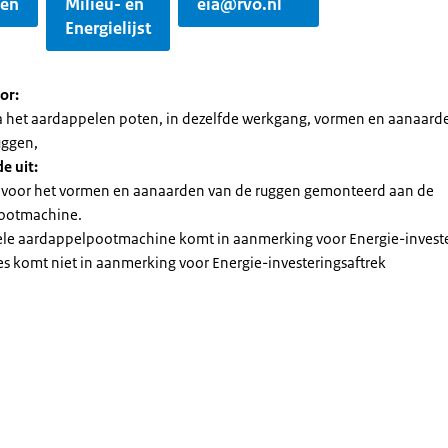
gen
Milieu- en
eia@rvo.nl
Energielijst
or:
na het aardappelen poten, in dezelfde werkgang, vormen en aanaard
uggen,
e uit:
 voor het vormen en aanaarden van de ruggen gemonteerd aan de
ootmachine.
ele aardappelpootmachine komt in aanmerking voor Energie-investe
es komt niet in aanmerking voor Energie-investeringsaftrek