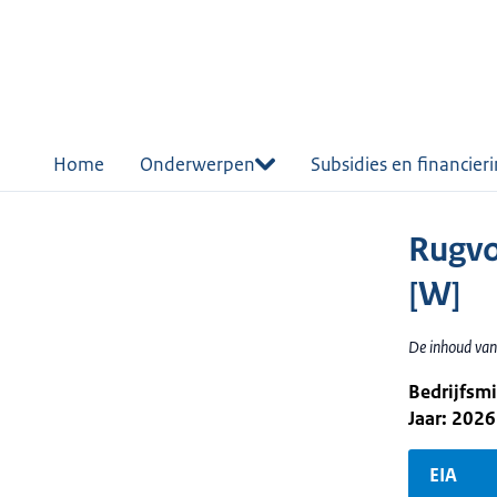
r de
tent
Home
Onderwerpen
Subsidies en financier
Rugvo
[W]
De inhoud van
Bedrijfsm
Jaar: 2026
EIA