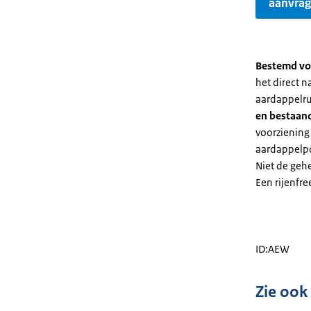
aanvra
Bestemd vo
het direct 
aardappelr
en bestaand
voorziening
aardappelp
Niet de geh
Een rijenfre
ID:AEW
Zie ook