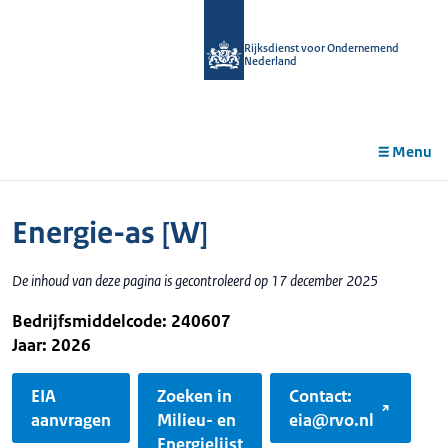
r de
tent
Rijksdienst voor Ondernemend
Nederland
Menu
Energie-as [W]
De inhoud van deze pagina is gecontroleerd op 17 december 2025
Bedrijfsmiddelcode: 240607
Jaar: 2026
EIA
Zoeken in
Contact:
aanvragen
Milieu- en
eia@rvo.nl
Energielijst