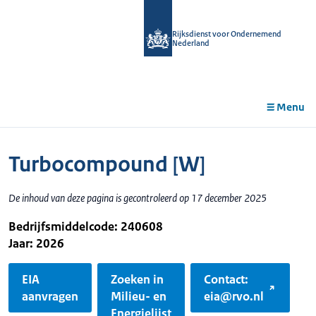
r de
tent
Rijksdienst voor Ondernemend
Nederland
Menu
Turbocompound [W]
De inhoud van deze pagina is gecontroleerd op 17 december 2025
Bedrijfsmiddelcode: 240608
Jaar: 2026
EIA
Zoeken in
Contact:
aanvragen
Milieu- en
eia@rvo.nl
Energielijst