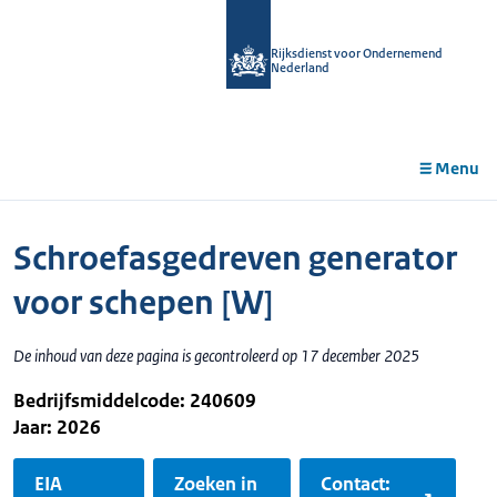
r de
tent
Rijksdienst voor Ondernemend
Nederland
Menu
Schroefasgedreven generator
voor schepen [W]
De inhoud van deze pagina is gecontroleerd op 17 december 2025
Bedrijfsmiddelcode: 240609
Jaar: 2026
EIA
Zoeken in
Contact: