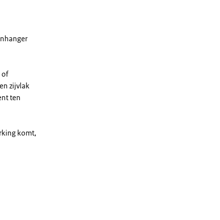
anhanger
 of
n zijvlak
ent ten
rking komt,