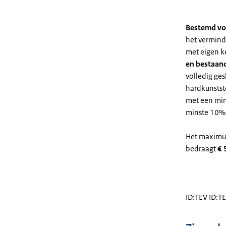
Bestemd vo
het vermind
met eigen 
en bestaand
​volledig g
hardkunstst
met een min
minste 10% v
Het maximum
bedraagt
€ 
ID:TEV ID:T