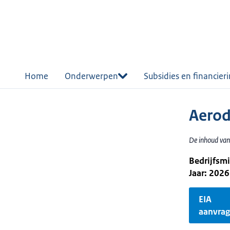
r de
tent
Home
Onderwerpen
Subsidies en financier
Aerod
De inhoud van
Bedrijfsm
Jaar: 2026
EIA
aanvra