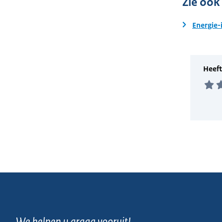
Zie ook
Energie-
We helpen u graag vooruit!