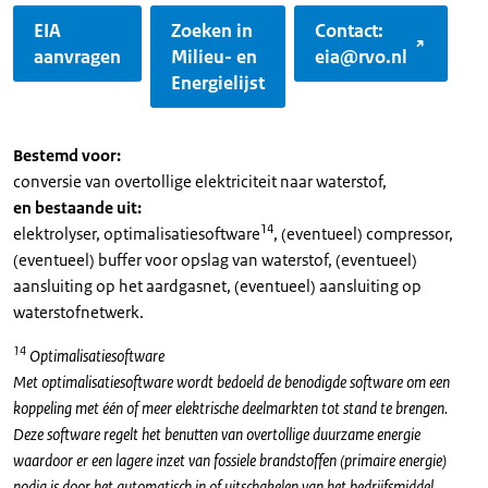
EIA
Zoeken in
Contact:
aanvragen
Milieu- en
eia@rvo.nl
Energielijst
Bestemd voor:
conversie van overtollige elektriciteit naar waterstof,
en bestaande uit:
14
elektrolyser, optimalisatiesoftware
, (eventueel) compressor,
(eventueel) buffer voor opslag van waterstof, (eventueel)
aansluiting op het aardgasnet, (eventueel) aansluiting op
waterstofnetwerk.
14
Optimalisatiesoftware
Met optimalisatiesoftware wordt bedoeld de benodigde software om een
koppeling met één of meer elektrische deelmarkten tot stand te brengen.
Deze software regelt het benutten van overtollige duurzame energie
waardoor er een lagere inzet van fossiele brandstoffen (primaire energie)
nodig is door het automatisch in of uitschakelen van het bedrijfsmiddel.