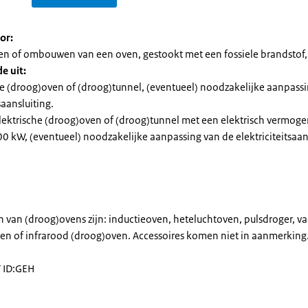
or:
en of ombouwen van een oven, gestookt met een fossiele brandstof,
e uit:
e (droog)oven of (droog)tunnel, (eventueel) noodzakelijke aanpass
saansluiting.
lektrische (droog)oven of (droog)tunnel met een elektrisch vermoge
0 kW, (eventueel) noodzakelijke aanpassing van de elektriciteitsaans
 van (droog)ovens zijn: inductieoven, heteluchtoven, pulsdroger, 
en of infrarood (droog)oven. Accessoires komen niet in aanmerking
ET ID:GEH