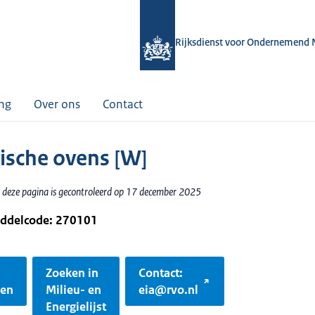
Rijksdienst voor Ondernemend 
ing
Over ons
Contact
rische ovens [W]
 deze pagina is gecontroleerd op 17 december 2025
iddelcode: 270101
Zoeken in
Contact:
gen
Milieu- en
eia@rvo.nl
Energielijst