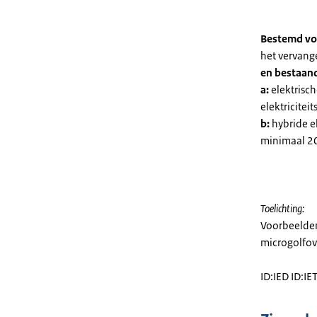
Bestemd vo
het vervang
en bestaand
a:
elektrisch
elektriciteit
b:
hybride e
minimaal 20
Toelichting:
Voorbeelden
microgolfov
ID:IED ID:I