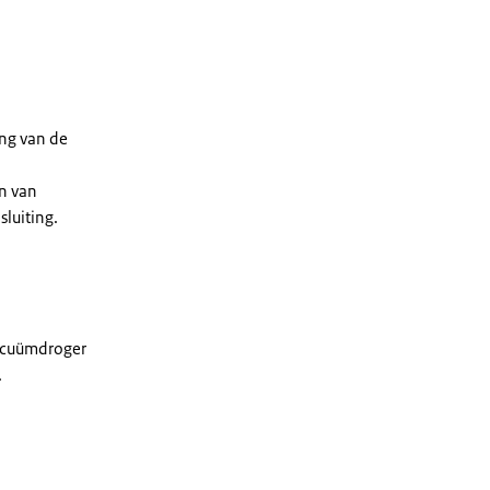
ing van de
n van
luiting.
vacuümdroger
.