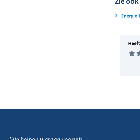
Zie ook
Energie-
We helpen u graag vooruit!