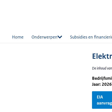
r de
tent
Home
Onderwerpen
Subsidies en financier
Elekt
De inhoud van
Bedrijfsm
Jaar: 2026
EIA
aanvra