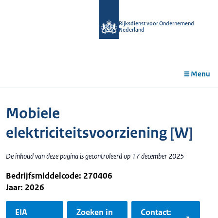
r de
tent
Rijksdienst voor Ondernemend
Nederland
Menu
Mobiele
elektriciteitsvoorziening [W]
De inhoud van deze pagina is gecontroleerd op 17 december 2025
Bedrijfsmiddelcode: 270406
Jaar: 2026
EIA
Zoeken in
Contact: