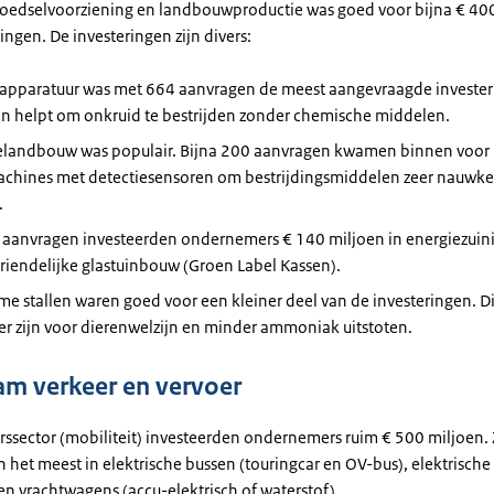
oedselvoorziening en landbouwproductie was goed voor bijna € 40
ingen. De investeringen zijn divers:
apparatuur was met 664 aanvragen de meest aangevraagde invester
n helpt om onkruid te bestrijden zonder chemische middelen.
ielandbouw was populair. Bijna 200 aanvragen kwamen binnen voor
achines met detectiesensoren om bestrijdingsmiddelen zeer nauwkeu
.
 aanvragen investeerden ondernemers € 140 miljoen in energiezuin
riendelijke glastuinbouw (Groen Label Kassen).
e stallen waren goed voor een kleiner deel van de investeringen. Dit
er zijn voor dierenwelzijn en minder ammoniak uitstoten.
m verkeer en vervoer
rssector (mobiliteit) investeerden ondernemers ruim € 500 miljoen. 
 het meest in elektrische bussen (touringcar en OV-bus), elektrisch
en vrachtwagens (accu-elektrisch of waterstof).