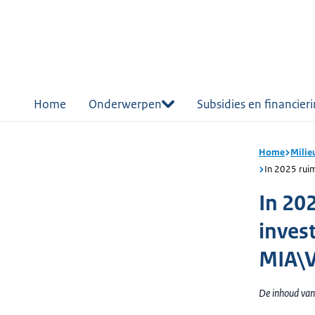
r de
tent
Home
Onderwerpen
Subsidies en financier
Home
Milie
In 2025 ruim
In 202
inves
MIA\V
De inhoud van