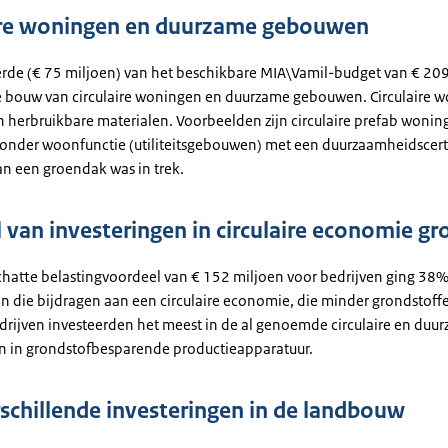
ire woningen en duurzame gebouwen
rde (€ 75 miljoen) van het beschikbare MIA\Vamil-budget van € 20
e bouw van circulaire woningen en duurzame gebouwen. Circulaire w
 herbruikbare materialen. Voorbeelden zijn circulaire prefab wonin
nder woonfunctie (utiliteitsgebouwen) met een duurzaamheidscerti
an een groendak was in trek.
 van investeringen in circulaire economie gr
chatte belastingvoordeel van € 152 miljoen voor bedrijven ging 38%
en die bijdragen aan een circulaire economie, die minder grondstoff
edrijven investeerden het meest in de al genoemde circulaire en duu
 in grondstofbesparende productieapparatuur.
rschillende investeringen in de landbouw