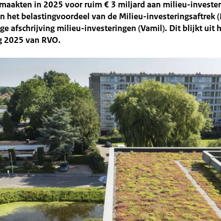
maakten in 2025 voor ruim € 3 miljard aan milieu-investe
n het belastingvoordeel van de Milieu-investeringsaftrek 
ge afschrijving milieu-investeringen (Vamil). Dit blijkt uit 
ag 2025 van RVO.