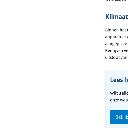
Klimaat
Binnen het 
apparatuur 
aangepaste p
Bedrijven v
uitstoot van
Lees h
Wilt u all
onze webs
Bekij