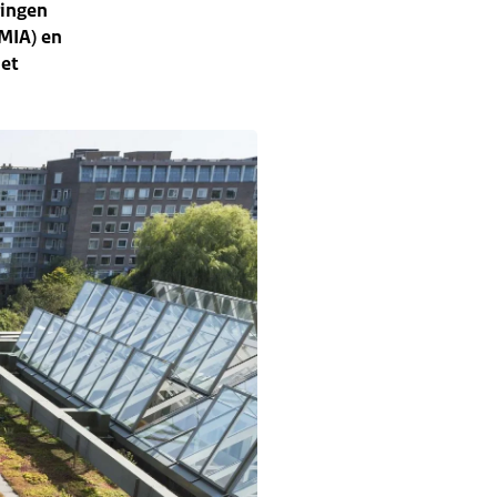
ringen
(MIA) en
het