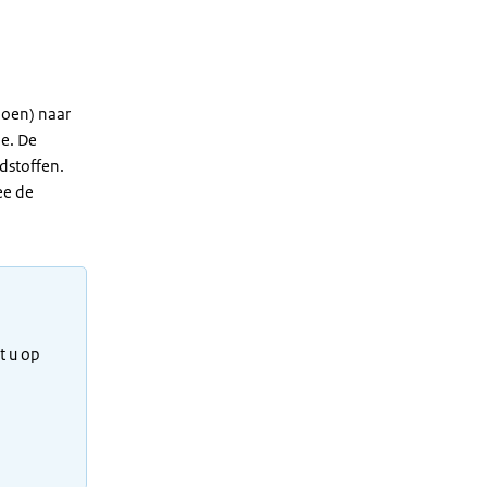
joen) naar
e. De
dstoffen.
ee de
t u op