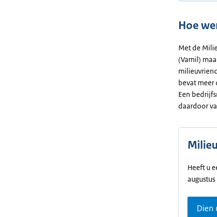
Hoe wer
Met de Milie
(Vamil) maa
milieuvriend
bevat meer 
Een bedrijfs
daardoor va
Milieu
Heeft u e
augustus
Dien 