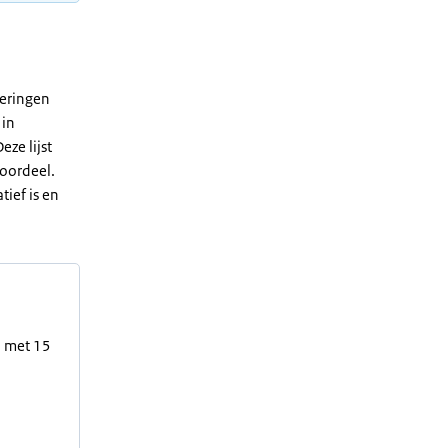
teringen
 in
eze lijst
oordeel.
tief is en
n met 15