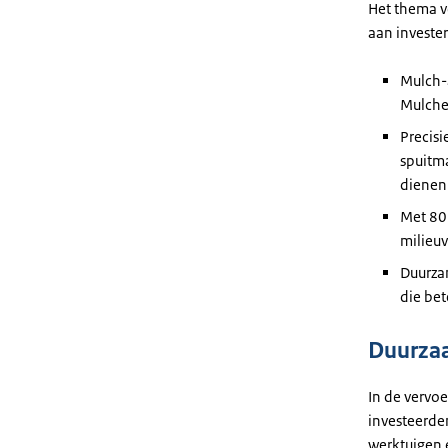
Het thema v
aan invester
Mulch-
Mulche
Precis
spuitm
dienen
Met 80
milieuv
Duurzam
die bet
Duurzaa
In de vervoe
investeerden
werktuigen 