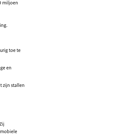
0 miljoen
ing.
rig toe te
ige en
 zijn stallen
Zij
e mobiele