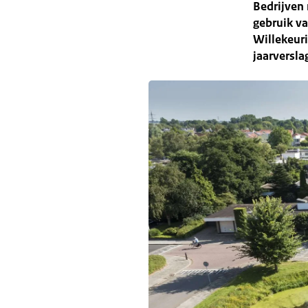
Bedrijven 
gebruik va
Willekeuri
jaarversl