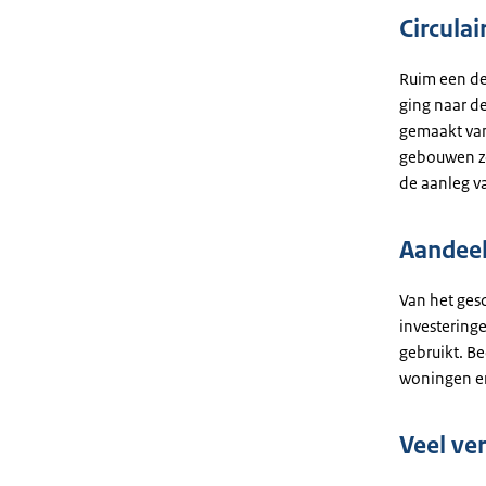
Circula
Ruim een de
ging naar d
gemaakt van
gebouwen zo
de aanleg v
Aandeel
Van het ges
investering
gebruikt. B
woningen en
Veel ve