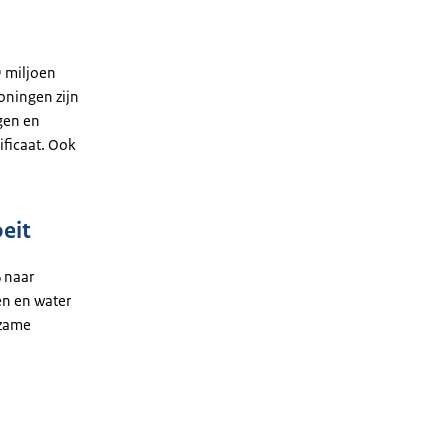
9 miljoen
oningen zijn
gen en
ficaat. Ook
oeit
 naar
en en water
rzame