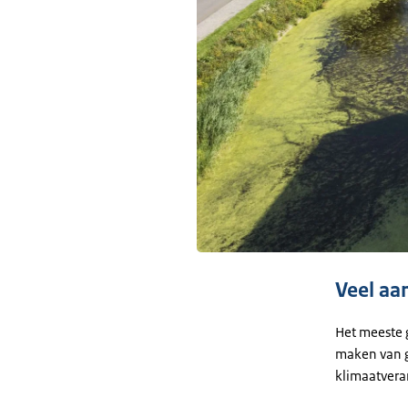
Veel aa
Het meeste 
maken van g
klimaatveran