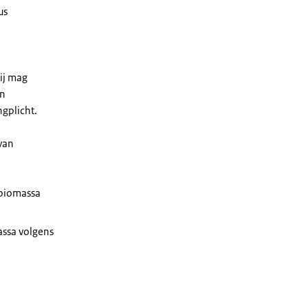
us
ij mag
an
ngplicht.
van
 biomassa
massa volgens