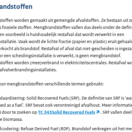
andstoffen
offen worden gemaakt uit gemengde afvalstoffen. Ze bestaan uit z
 fossiele stoffen. Mengbrandstoffen vallen dus deels onder de defin
n voorbeeld is huishoudelijk restafval dat wordt verwerkt in een
stallatie. Vaak wordt de lichte fractie (papier en plastic) eruit gehaa
rkocht als brandstof. Restafval of afval dat niet-gescheiden is inge
r een scheidingsinstallatie is verwerkt, is geen mengbrandstof.
offen worden (mee)verbrand in elektriciteitscentrales. Restafval w
afvalverbrandingsinstallaties.
oor mengbrandstoffen verschillende termen gebruikt:
ndaardisering: Solid Recovered Fuels (SRF). De definitie van SRF is 'wa
sed as a fuel'. SRF bevat ook verontreinigd afvalhout. Meer informatie
N door te zoeken op
TC 343Solid Recovered Fuels
. SRF vallen dee
ie biomassa.
alcodering: Refuse Derived Fuel (RDF). Brandstof verkregen uit het m