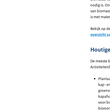
nodig is. O
van biomassa
is met mater
Bekijk op d
overzicht v
Houtig
De meeste bi
Activiteitenb
Plantaa
kap- en
groenv
kapafva
voor bi
bijvoo