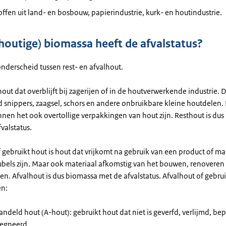
offen uit land- en bosbouw, papierindustrie, kurk- en houtindustrie.
houtige) biomassa heeft de afvalstatus?
derscheid tussen rest- en afvalhout.
hout dat overblijft bij zagerijen of in de houtverwerkende industrie. D
d snippers, zaagsel, schors en andere onbruikbare kleine houtdelen.
nnen het ook overtollige verpakkingen van hout zijn. Resthout is du
valstatus.
 gebruikt hout is hout dat vrijkomt na gebruik van een product of mat
els zijn. Maar ook materiaal afkomstig van het bouwen, renoveren
n. Afvalhout is dus biomassa met de afvalstatus. Afvalhout of gebrui
ën:
deld hout (A-hout): gebruikt hout dat niet is geverfd, verlijmd, bep
egneerd.