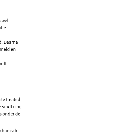
owel
itie
ld. Daarna
zameld en
ordt
ste treated
 vindt u bij
ls onder de
echanisch