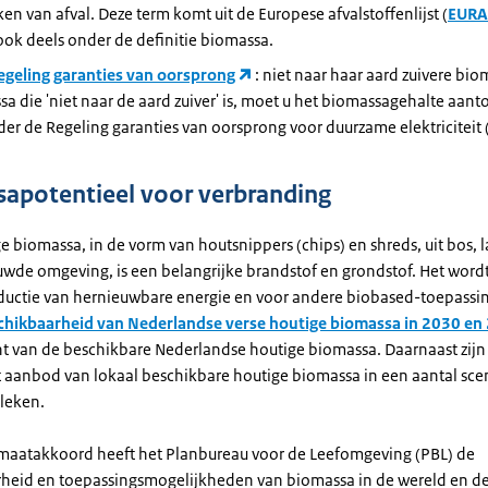
en van afval. Deze term komt uit de Europese afvalstoffenlijst (
EURA
ook deels onder de definitie biomassa.
egeling garanties van oorsprong
: niet naar haar aard zuivere bi
a die 'niet naar de aard zuiver' is, moet u het biomassagehalte aant
der de Regeling garanties van oorsprong voor duurzame elektriciteit 
apotentieel voor verbranding
e biomassa, in de vorm van houtsnippers (chips) en shreds, uit bos,
wde omgeving, is een belangrijke brandstof en grondstof. Het wordt
ductie van hernieuwbare energie en voor andere biobased-toepassin
chikbaarheid van Nederlandse verse houtige biomassa in 2030 en
ht van de beschikbare Nederlandse houtige biomassa. Daarnaast zijn 
t aanbod van lokaal beschikbare houtige biomassa in een aantal sce
eleken.
imaatakkoord heeft het Planbureau voor de Leefomgeving (PBL) de
heid en toepassingsmogelijkheden van biomassa in de wereld en d