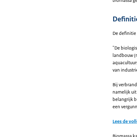
biomassa g
Definit
De definitie
"De biologis
landbouw (me
aquacultuur
van industri
Bij verbrand
namelijk uit
belangrijk b
een vergunn
Lees de voll
Biomassa ka