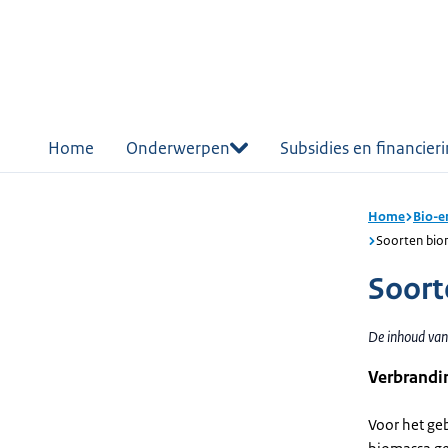
r de
tent
Home
Onderwerpen
Subsidies en financier
Home
Bio-e
Soorten bio
Soort
De inhoud van 
Verbrandi
Voor het geb