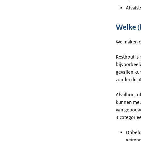
Afvalst
Welke (
We maken on
Resthout is 
bijvoorbeel
gevallen ku
zonder de af
Afvalhout of
kunnen meub
van gebouwe
3 categorie
Onbehan
geïmpr