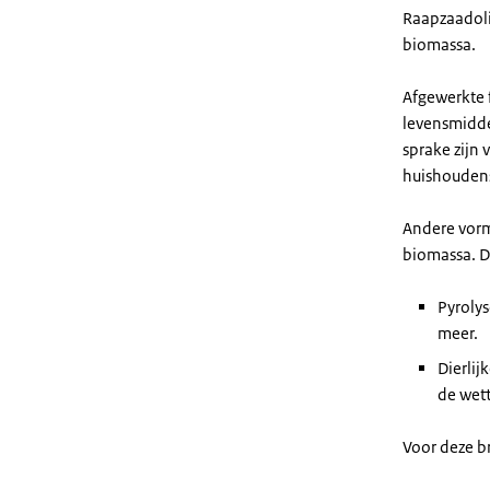
Raapzaadolie
biomassa.
Afgewerkte f
levensmidde
sprake zijn 
huishoudens
Andere vorm
biomassa. Di
Pyrolys
meer.
Dierlij
de wett
Voor deze b