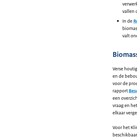
verwerk
vallen 
In de
R
biomass
valt on
Biomass
Verse houtig
en de bebou
voor de pro
rapport
Bes
een overzic
vraag en he
elkaar verg
Voor het Kl
beschikbaar