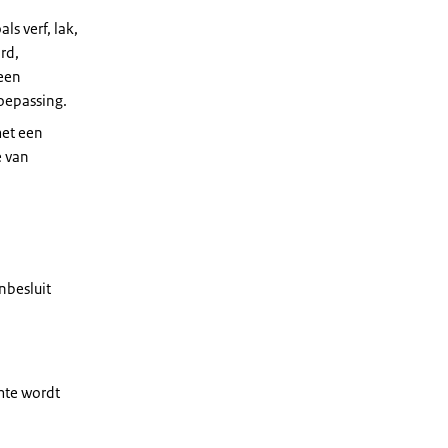
ls verf, lak,
rd,
geen
oepassing.
met een
e van
nbesluit
mte wordt