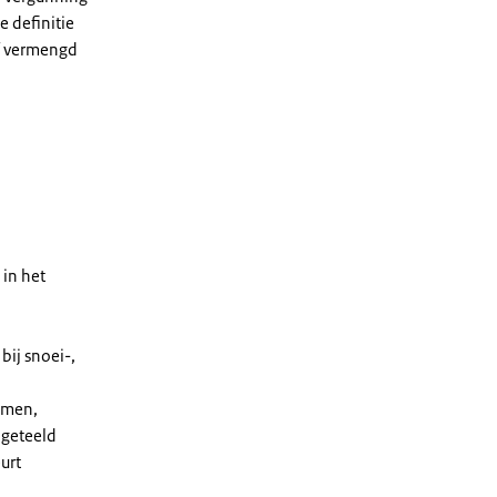
e definitie
of vermengd
 in het
bij snoei-,
omen,
 geteeld
urt