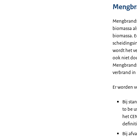
Mengbr
Mengbrandst
biomassa als
biomassa. Ee
scheidingsin
wordt het ve
ook niet doo
Mengbrandst
verbrand in 
Er worden v
Bij sta
to be u
het CE
definit
Bij afv