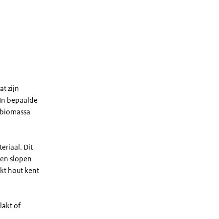
at zijn
 In bepaalde
s biomassa
eriaal. Dit
 en slopen
kt hout kent
lakt of