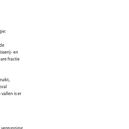
gie:
 de
sserij- en
are fractie
ruikt,
oral
vallen is er
n vergunning