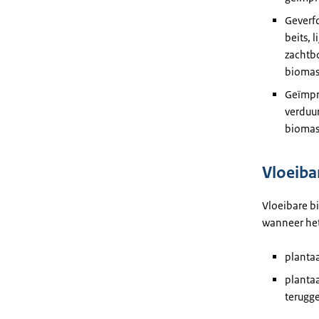
Geverfd
beits, 
zachtb
biomass
Geïmpr
verduur
biomass
Vloeiba
Vloeibare bi
wanneer het
planta
plantaa
terugg