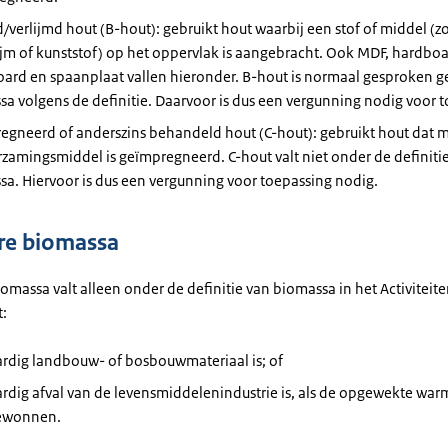
/verlijmd hout (B-hout): gebruikt hout waarbij een stof of middel (zoa
lijm of kunststof) op het oppervlak is aangebracht. Ook MDF, hardboa
oard en spaanplaat vallen hieronder. B-hout is normaal gesproken 
a volgens de definitie. Daarvoor is dus een vergunning nodig voor t
egneerd of anderszins behandeld hout (C-hout): gebruikt hout dat 
zamingsmiddel is geïmpregneerd. C-hout valt niet onder de definiti
a. Hiervoor is dus een vergunning voor toepassing nodig.
re biomassa
omassa valt alleen onder de definitie van biomassa in het Activiteite
:
ardig landbouw- of bosbouwmateriaal is; of
rdig afval van de levensmiddelenindustrie is, als de opgewekte war
ewonnen.