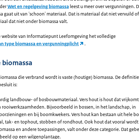
nder
Wet en regelgeving biomassa
leest u meer over vergunningen. D
 gaat uit van 'schoon' materiaal. Dat is materiaal dat niet vervuild 
iaal dat niet onder biomassa valt.
e website van Informatiepunt Leefomgeving het volledige
an type biomassa en vergunningplicht
.
e biomassa
omassa die verbrand wordt is vaste (houtige) biomassa. De definitie
esluit is:
rdig landbouw- of bosbouwmateriaal. Vers hout is hout dat vrijkomt 
 rooiwerkzaamheden. Bijvoorbeeld in bossen, in het landschap, in
oorzieningen en bij boomkwekers. Vers hout kan bestaan uit hele b
l, tak- en tophout, stobben of rondhout. Ook hout dat vooral wordt
omassa en andere toepassingen, valt onder deze categorie. Dat gebe
rbeeld op een wilgenplantage.