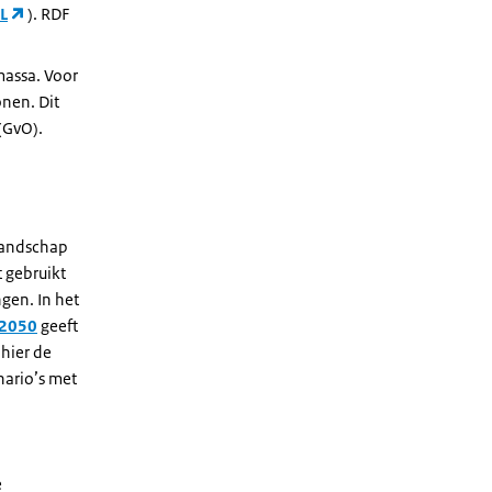
L
). RDF
omassa. Voor
onen. Dit
(GvO).
 landschap
 gebruikt
gen. In het
 2050
geeft
hier de
nario’s met
e