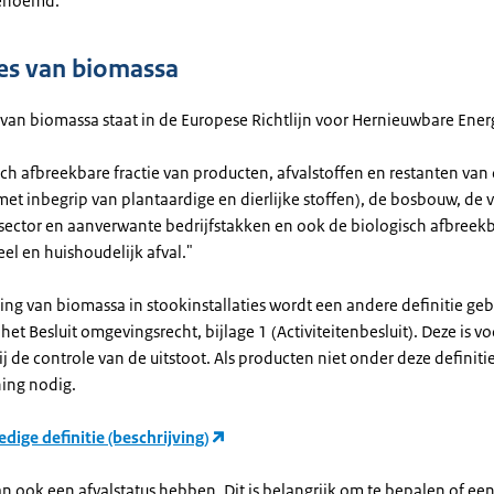
enoemd.
ies van biomassa
 van biomassa staat in de Europese Richtlijn voor Hernieuwbare Ener
ch afbreekbare fractie van producten, afvalstoffen en restanten van
t inbegrip van plantaardige en dierlijke stoffen), de bosbouw, de vi
sector en aanverwante bedrijfstakken en ook de biologisch afbreekb
eel en huishoudelijk afval."
ing van biomassa in stookinstallaties wordt een andere definitie geb
 het Besluit omgevingsrecht, bijlage 1 (Activiteitenbesluit). Deze is vo
ij de controle van de uitstoot. Als producten niet onder deze definitie 
ing nodig.
edige definitie (beschrijving)
n ook een afvalstatus hebben. Dit is belangrijk om te bepalen of ee