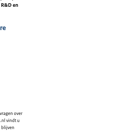
r R&D en
ore
 vragen over
nl vindt u
 blijven