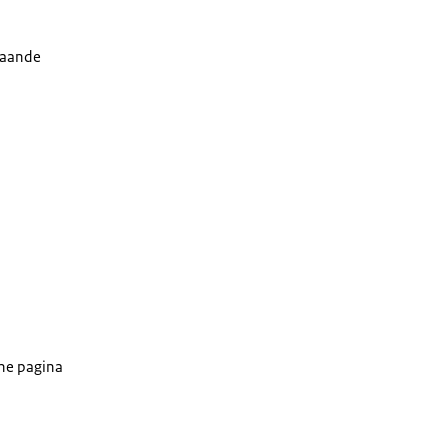
taande
ene pagina