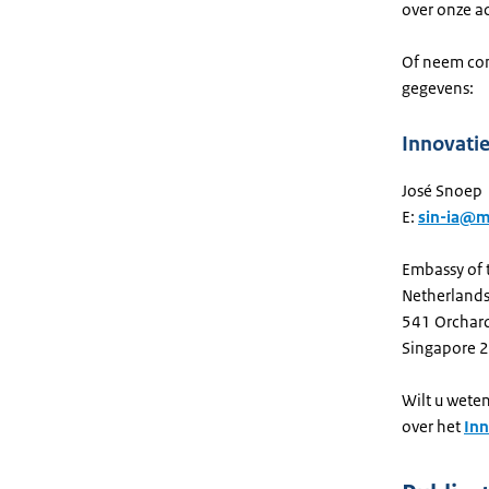
over onze ac
Of neem con
gegevens:
Innovati
José Snoep
E:
sin-ia@m
Embassy of 
Netherlands
541 Orchard
Singapore 
Wilt u wete
over het
Inn