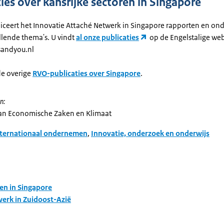
ties over kansrijke sectoren in Singapore
bliceert het Innovatie Attaché Netwerk in Singapore rapporten en o
llende thema's. U vindt
al onze publicaties
op de Engelstalige web
sandyou.nl
de overige
RVO-publicaties over Singapore
.
n:
van Economische Zaken en Klimaat
nternationaal ondernemen
,
Innovatie, onderzoek en onderwijs
n in Singapore
erk in Zuidoost-Azië