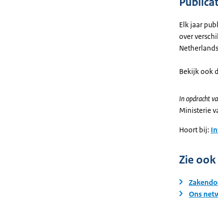
Publica
Elk jaar pu
over verschi
Netherland
Bekijk ook 
In opdracht va
Ministerie 
Hoort bij:
I
Zie ook
Zakendoe
Ons netw