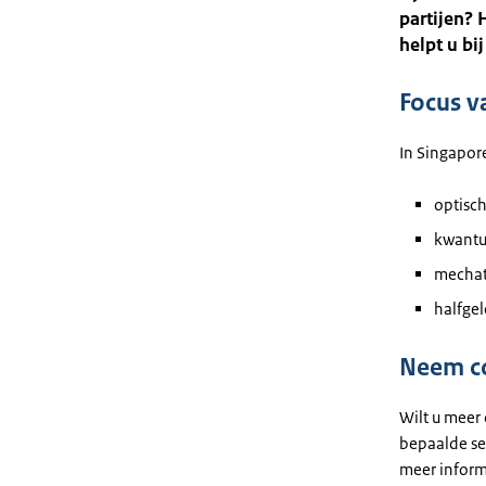
partijen? 
helpt u bi
Focus v
In Singapor
optisc
kwantu
mechat
halfge
Neem co
Wilt u meer
bepaalde se
meer inform