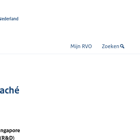
Nederland
Mijn RVO
Zoeken
taché
ingapore
 (R&D)