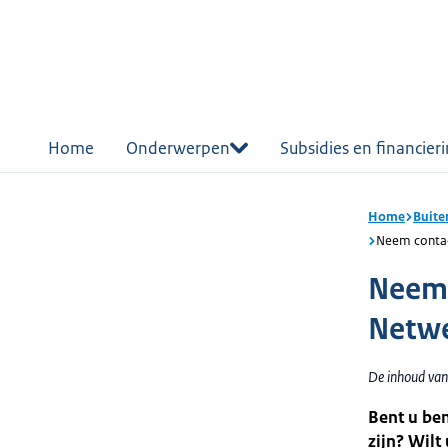
r de
tent
Home
Onderwerpen
Subsidies en financier
Home
Buite
Neem contac
Neem 
Netwe
De inhoud van
Bent u ben
zijn? Wil