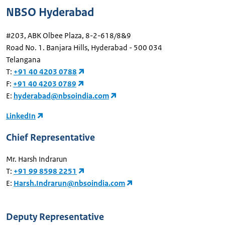
NBSO Hyderabad
#203, ABK Olbee Plaza, 8-2-618/8&9
Road No. 1. Banjara Hills, Hyderabad - 500 034
Telangana
T:
+91 40 4203 0788
F:
+91 40 4203 0789
E:
hyderabad@nbsoindia.com
LinkedIn
Chief Representative
Mr. Harsh Indrarun
T:
+91 99 8598 2251
E:
Harsh.Indrarun@nbsoindia.com
Deputy Representative