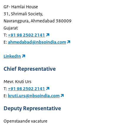
GF- Hamlai House
31, Shrimali Society,
Navrangpura, Ahmedabad 380009
Gujarat
T:
+91 98 2502 2141
E:
ahmedabad@nbsoindia.com
LinkedIn
Chief Representative
Mevr. Kruti Urs
T:
+91 98 2502 2141
E:
kruti.urs@nbsoindia.com
Deputy Representative
Openstaande vacature