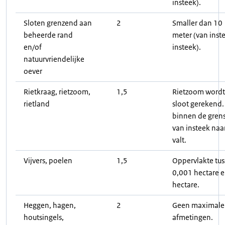
insteek).
Sloten grenzend aan
2
Smaller dan 10
beheerde rand
meter (van inst
en/of
insteek).
natuurvriendelijke
oever
Rietkraag, rietzoom,
1,5
Rietzoom wordt 
rietland
sloot gerekend. 
binnen de gren
van insteek naa
valt.
Vijvers, poelen
1,5
Oppervlakte tu
0,001 hectare e
hectare.
Heggen, hagen,
2
Geen maximale
houtsingels,
afmetingen.