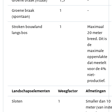
Groene braak (inzaai)
1,5
-
Groene braak
1
-
(spontaan)
Stroken bouwland
1
Maximaal
langs bos
20 meter
breed. Dit is
de
maximale
oppervlakte
dat meetelt
voor de 4%
niet-
productief.
Landschapselementen
Weegfactor
Afmetingen
Sloten
1
Smaller dan 10
meter (van inst