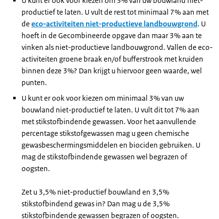
U kunt er ook voor kiezen om 3% van uw bouwland niet-
productief te laten. U vult de rest tot minimaal 7% aan met
de
eco-activiteiten niet-productieve landbouwgrond
. U
hoeft in de Gecombineerde opgave dan maar 3% aan te
vinken als niet-productieve landbouwgrond. Vallen de eco-
activiteiten groene braak en/of bufferstrook met kruiden
binnen deze 3%? Dan krijgt u hiervoor geen waarde, wel
punten.
U kunt er ook voor kiezen om minimaal 3% van uw
bouwland niet-productief te laten. U vult dit tot 7% aan
met stikstofbindende gewassen. Voor het aanvullende
percentage stikstofgewassen mag u geen chemische
gewasbeschermingsmiddelen en biociden gebruiken. U
mag de stikstofbindende gewassen wel begrazen of
oogsten.
Zet u 3,5% niet-productief bouwland en 3,5%
stikstofbindend gewas in? Dan mag u de 3,5%
stikstofbindende gewassen begrazen of oogsten.