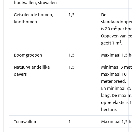
houtwallen, struwelen
Geïsoleerde bomen,
1,5
De
knotbomen
standaardopper
2
is 20 m
per bo
Opgeven van e
2
geeft 1 m
.
Boomgroepen
1,5
Maximaal 1,5 h
Natuurvriendelijke
1,5
Minimaal 3 met
oevers
maximaal 10
meter breed.
En minimaal 25
lang. De maxim
oppervlakte is 1
hectare.
Tuunwallen
1
Maximaal 1,5 h