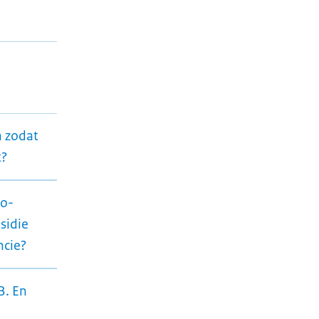
n zodat
t?
co-
sidie
ncie?
B. En