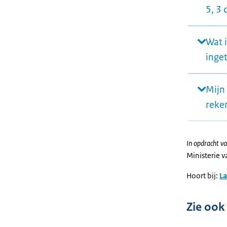
5, 3 
Wat i
inge
Mijn
reke
In opdracht va
Ministerie 
Hoort bij:
L
Zie ook