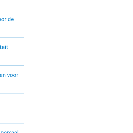
oor de
teit
en voor
 perceel