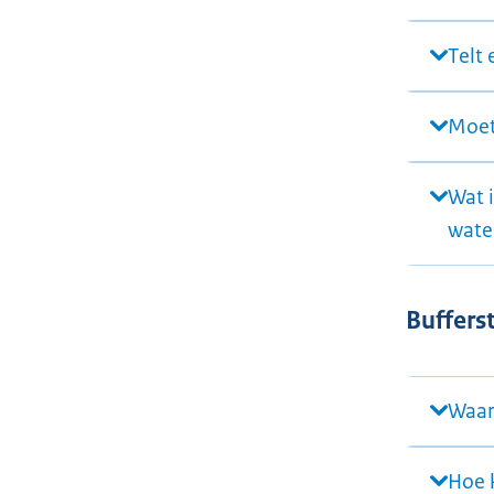
Telt
Moet
Wat i
wate
Buffers
Waar
Hoe k