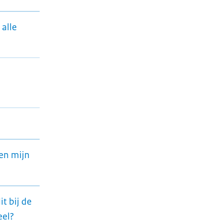
alle
 en mijn
t bij de
eel?