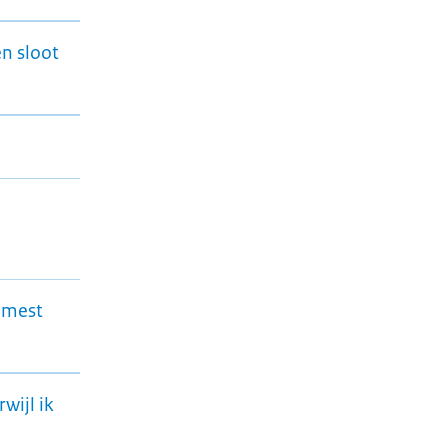
n sloot
n mest
wijl ik