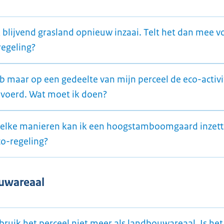
k blijvend grasland opnieuw inzaai. Telt het dan mee v
regeling?
b maar op een gedeelte van mijn perceel de eco-activi
evoerd. Wat moet ik doen?
elke manieren kan ik een hoogstamboomgaard inzett
co-regeling?
uwareaal
bruik het perceel niet meer als landbouwareaal. Is het