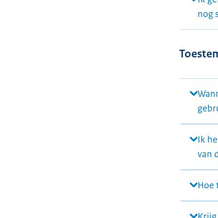
nog 
Toestem
Wann
gebr
Ik h
van 
Hoe 
Krijg