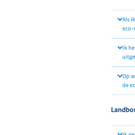
Als i
eco-
Ik he
uitg
Op w
de e
Landbo
Ik ge