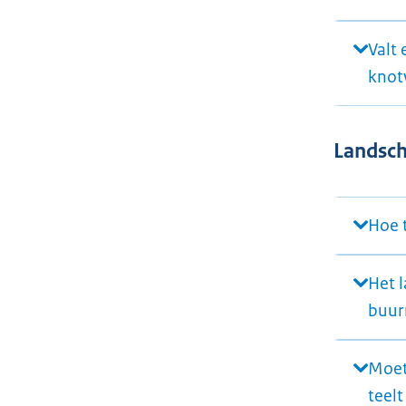
Valt
knot
Landsc
Hoe 
Het l
buur
Moet
teelt