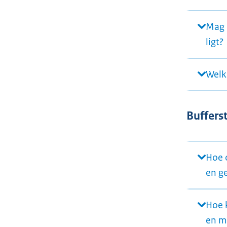
Mag 
ligt?
Welk
Buffers
Hoe c
en g
Hoe k
en m