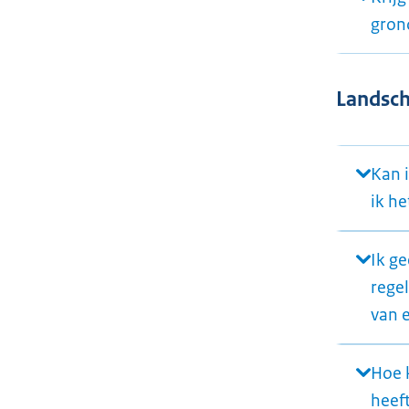
gron
Landsc
Kan 
ik h
Ik g
rege
van e
Hoe 
heef