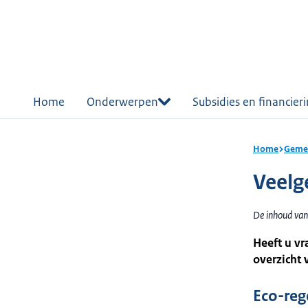
r de
tent
Home
Onderwerpen
Subsidies en financier
Home
Gemee
Veelg
De inhoud van
Heeft u vr
overzicht 
Eco-reg