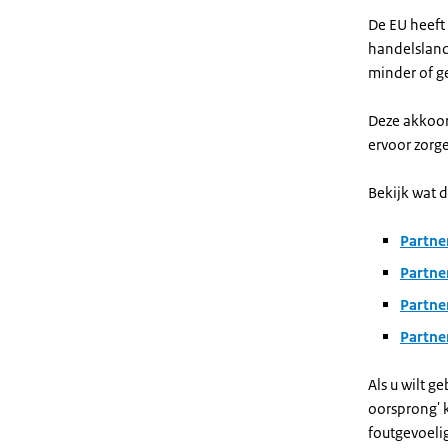
De EU heeft
handelslan
minder of ge
Deze akkoord
ervoor zorg
Bekijk wat 
Partne
Partne
Partne
Partne
Als u wilt 
oorsprong' 
foutgevoeli