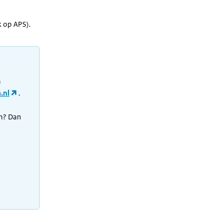
 op APS).
n
.nl
.
en? Dan