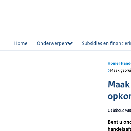
r de
tent
Home
Onderwerpen
Subsidies en financier
Home
Hande
Maak gebrui
Maak 
opkom
De inhoud van
Bent u on
handelsaf