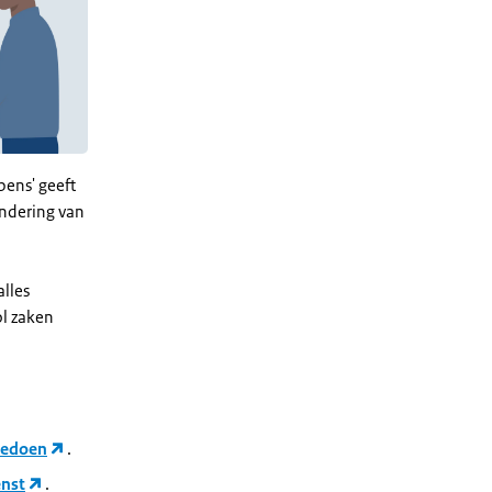
pens' geeft
ondering van
alles
l zaken
eedoen
.
enst
.