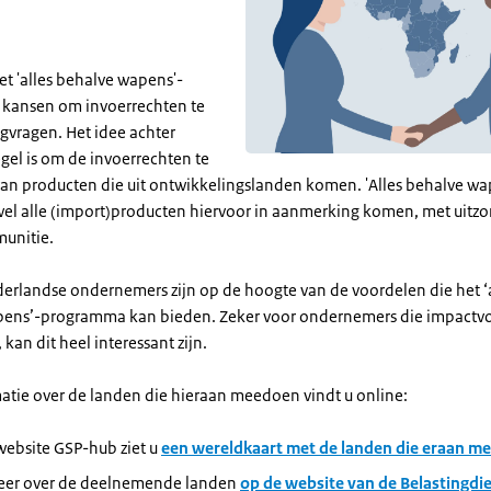
t 'alles behalve wapens'-
dt kansen om invoerrechten te
gvragen. Het idee achter
gel is om de invoerrechten te
an producten die uit ontwikkelingslanden komen. 'Alles behalve wa
jwel alle (import)producten hiervoor in aanmerking komen, met uitz
unitie.
ederlandse ondernemers zijn op de hoogte van de voordelen die het ‘
ens’-programma kan bieden. Zeker voor ondernemers die impactvo
 kan dit heel interessant zijn.
atie over de landen die hieraan meedoen vindt u online:
website GSP-hub ziet u
een wereldkaart met de landen die eraan m
eer over de deelnemende landen
op de website van de Belastingdi