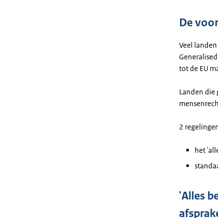
De voor
Veel landen 
Generalised
tot de EU m
Landen die 
mensenrecht
2 regelingen
het 'al
standaa
'Alles 
afsprak