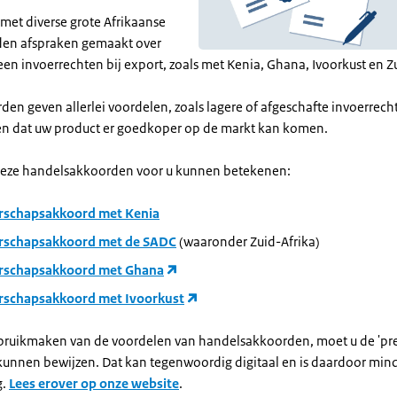
 met diverse grote Afrikaanse
den afspraken gemaakt over
en invoerrechten bij export, zoals met Kenia, Ghana, Ivoorkust en Z
en geven allerlei voordelen, zoals lagere of afgeschafte invoerrech
en dat uw product er goedkoper op de markt kan komen.
deze handelsakkoorden voor u kunnen betekenen:
rschapsakkoord met Kenia
rschapsakkoord met de SADC
(waaronder Zuid-Afrika)
rschapsakkoord met Ghana
rschapsakkoord met Ivoorkust
gebruikmaken van de voordelen van handelsakkoorden, moet u de 'pre
kunnen bewijzen. Dat kan tegenwoordig digitaal en is daardoor min
g.
Lees erover op onze website
.