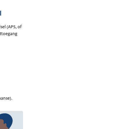
l
sel (APS, of
kttoegang
aanse).