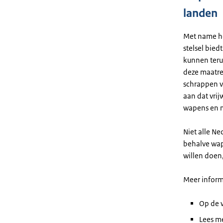
landen
Met name he
stelsel bie
kunnen teru
deze maatre
schrappen v
aan dat vri
wapens en m
Niet alle N
behalve wap
willen doen,
Meer inform
Op de 
Lees m