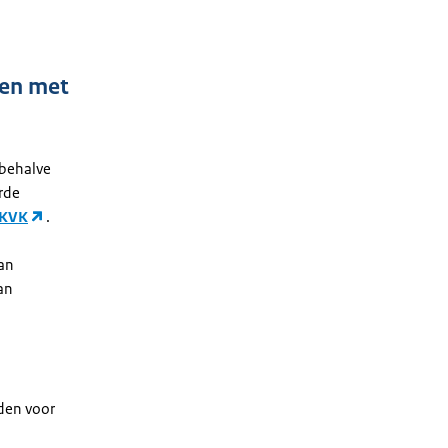
ken met
 behalve
rde
 KVK
.
van
an
den voor