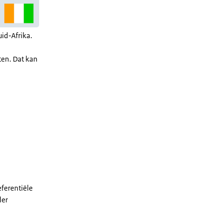
uid-Afrika.
ten. Dat kan
ferentiële
der