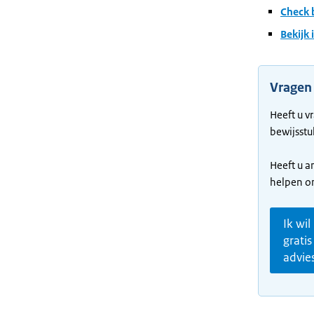
Check 
Bekijk
Vragen
Heeft u v
bewijsst
Heeft u a
helpen on
Ik wil
gratis
advie