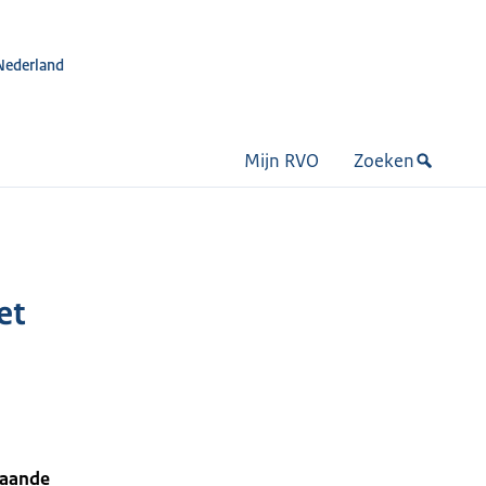
Nederland
Mijn RVO
Zoeken
et
taande