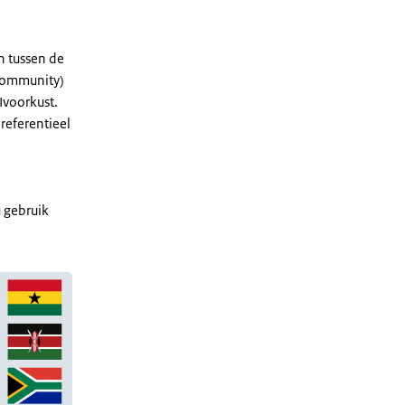
n tussen de
 Community)
Ivoorkust.
referentieel
 gebruik