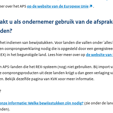
eer over het APS
op de website van de Europese Unie
.
kt u als ondernemer gebruik van de afspra
nden?
 het indienen van bewijsstukken. Voor landen die vallen onder 'alles
een oorsprongsverklaring nodig die is opgesteld door een geregistree
REX) in het begunstigde land. Lees hier meer over op
de website van
ijn APS-landen die het REX-systeem (nog) niet gebruiken. Bij import 
le oorsprongsproducten uit deze landen krijgt u dan geen verlaging v
en. Bekijk dezelfde pagina van KVK voor meer informatie.
?
 onze informatie: Welke bewijsstukken zijn nodig?
(zie onder de lan
nden).