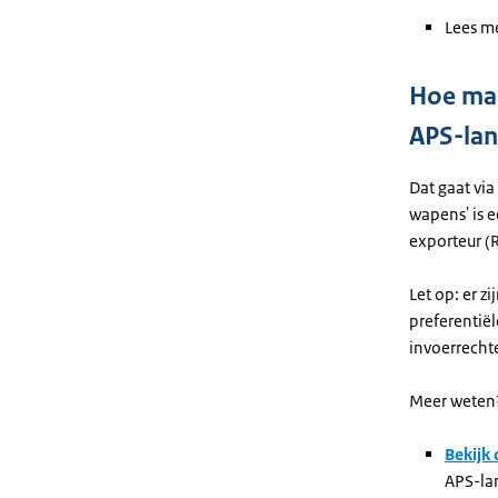
Lees m
Hoe maa
APS-la
Dat gaat via
wapens' is 
exporteur (
Let op: er z
preferentië
invoerrecht
Meer weten
Bekijk
APS-la