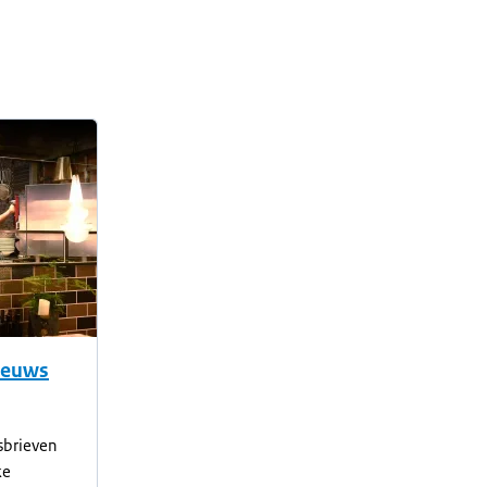
nieuws
sbrieven
ke