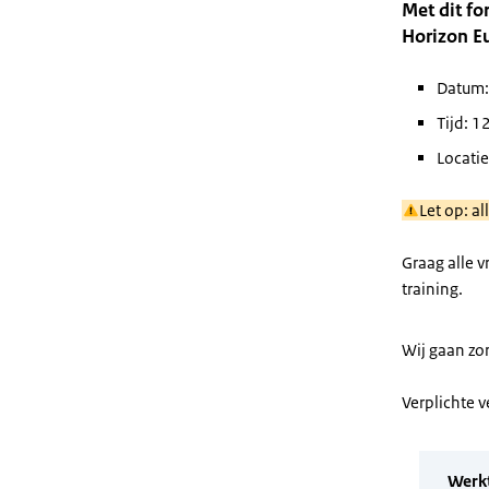
Met dit fo
Horizon E
Datum:
Tijd: 1
Locatie
Let op: a
Graag alle 
training.
Wij gaan zo
Verplichte 