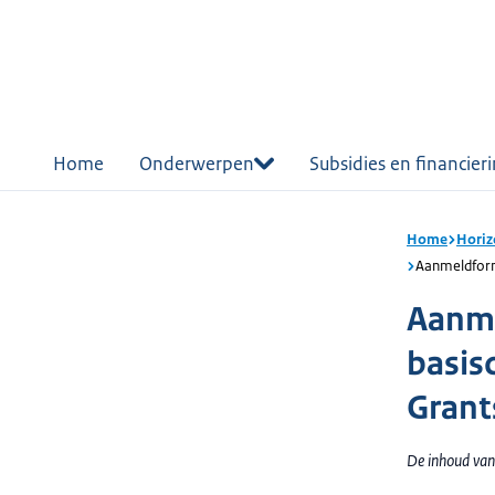
r de
tent
Home
Onderwerpen
Subsidies en financier
Home
Horiz
Aanmeldform
Aanme
basis
Grant
De inhoud van