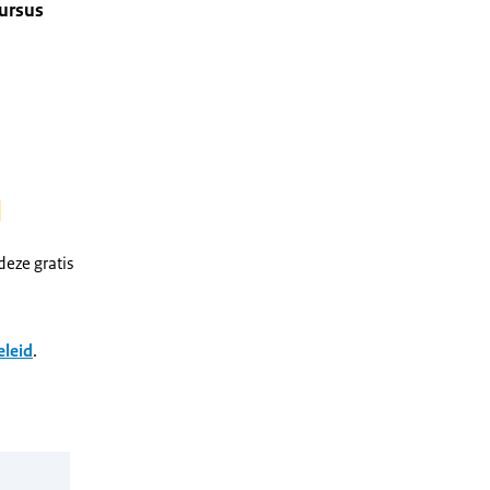
cursus
.
eze gratis
eleid
.