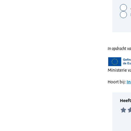
In opdracht va
Ministerie 
Hoort bij:
In