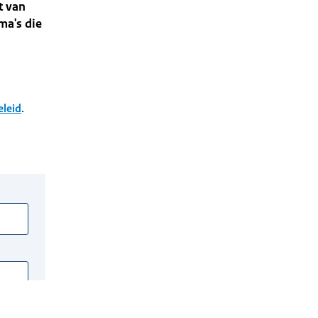
t van
ma's die
eleid
.