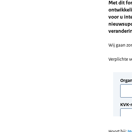
Met dit fo
ontwikkel
voor u int
nieuwsupd
veranderi
Wij gaan zo
Verplichte 
Hoort bij:
In