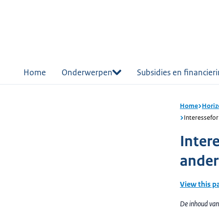
r de
tent
Home
Onderwerpen
Subsidies en financier
Home
Horiz
Interessefo
Inter
ander
View this p
De inhoud van