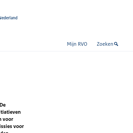
Nederland
Mijn RVO
Zoeken
 De
itiatieven
n voor
issies voor