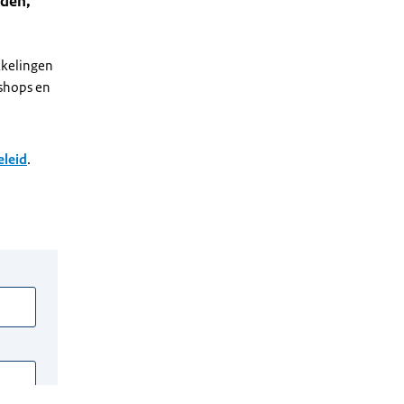
eden,
kkelingen
shops en
eleid
.