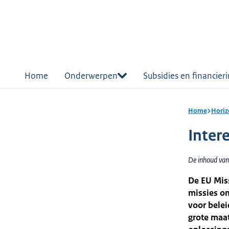
r de
tent
Home
Onderwerpen
Subsidies en financier
Home
Horiz
Inter
De inhoud van
De EU Mis
missies om
voor belei
grote maat