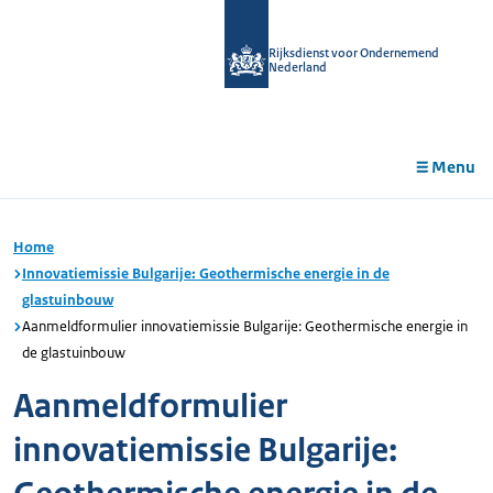
r de
tent
Rijksdienst voor Ondernemend
Nederland
Menu
Home
Innovatiemissie Bulgarije: Geothermische energie in de
glastuinbouw
Aanmeldformulier innovatiemissie Bulgarije: Geothermische energie in
de glastuinbouw
Aanmeldformulier
innovatiemissie Bulgarije: