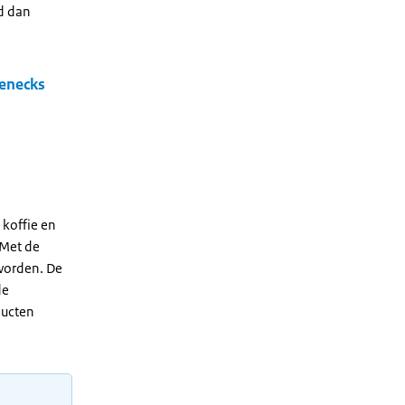
d dan
lenecks
 koffie en
 Met de
worden. De
de
ducten