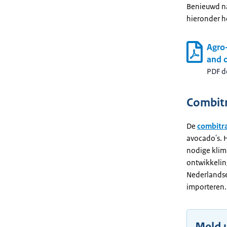
Benieuwd n
hieronder h
Agro-
and 
PDF 
Combit
De
combitr
avocado's. H
nodige klim
ontwikkelin
Nederlandse
importeren
Meld 