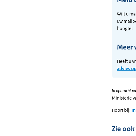
Wilt u ma
uw mailb
hoogte!
Meer 
Heeft u v
advies o
In opdracht va
Ministerie 
Hoort bij:
I
Zie ook