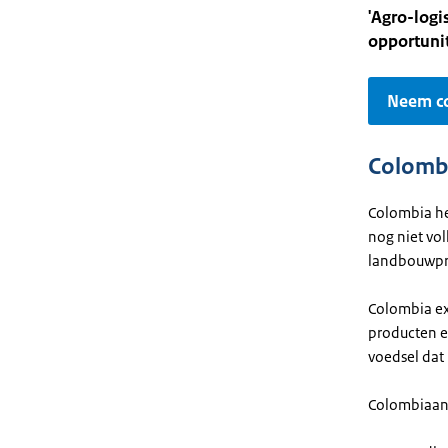
'Agro-logi
opportuni
Neem co
Colomb
Colombia he
nog niet vo
landbouwpr
Colombia ex
producten e
voedsel dat
Colombiaans