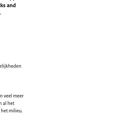
cks and
.
elijkheden
an veel meer
 al het
het milieu.