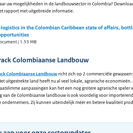
aar uw mogelijkheden in de landbouwsector in Colombia? Downloa
et rapport met uitgebreide informatie.
logistics in the Colombian Caribbean state of affairs, bott
opportunities
document
|
1.53 MB
rack Colombiaanse Landbouw
ack Colombiaanse Landbouw
richt zich op 2 commerciële gewassen:
et uitgestrekte land heeft nu al veel lokale, agrarische economieën.
aatslimme aanpassingen kan het een nog grotere agrarische speler 
g van de Colombiaanse landbouw is ook voordelig voor importeren
 ondernemers. Zij kunnen uiteindelijk méér en betere kwaliteit pro
.
u aan voor onze sectorupdates