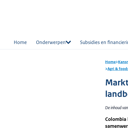
r de
tent
Home
Onderwerpen
Subsidies en financier
Home
Kansr
Agri & food
Markt
land
De inhoud van
Colombia 
samenwerki