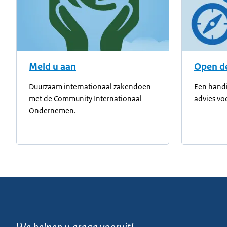
Meld u aan
Open de
Duurzaam internationaal zakendoen
Een handi
met de Community Internationaal
advies vo
Ondernemen.