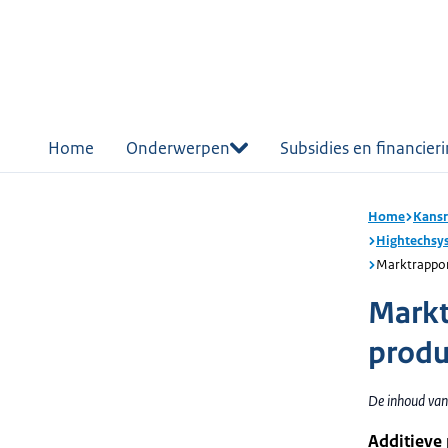
r de
tent
Home
Onderwerpen
Subsidies en financier
Home
Kansr
Hightechsys
Marktrapport
Markt
produ
De inhoud van 
Additieve