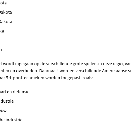
ota
Dakota
Dakota
ka
ri
rt wordt ingegaan op de verschillende grote spelers in deze regio, va
iteiten en overheden. Daarnaast worden verschillende Amerikaanse s
waar 3d-printtechnieken worden toegepast, zoals:
art en defensie
dustrie
ouw
he industrie