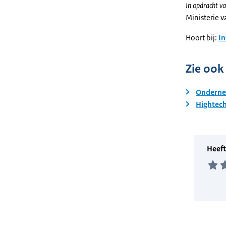
In opdracht va
Ministerie 
Hoort bij:
I
Zie ook
Ondernem
Hightech