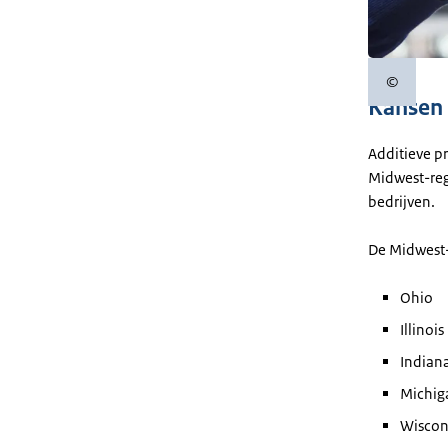
©
Copyrigh
Kansen 
Additieve p
Midwest-reg
bedrijven.
De Midwest-
Ohio
Illinois
Indian
Michig
Wiscon