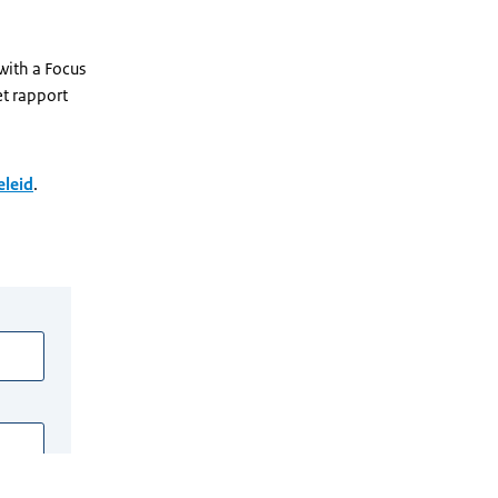
with a Focus
t rapport
eleid
.