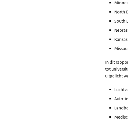
Minnes
North 
South 
Nebras
Kansas
Missou
In dit rappo
tot univers
uitgelicht 
Luchtva
Auto-in
Landb
Medisc