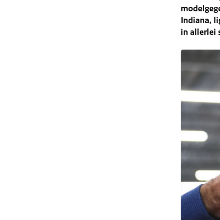
modelgegev
Indiana, l
in allerle