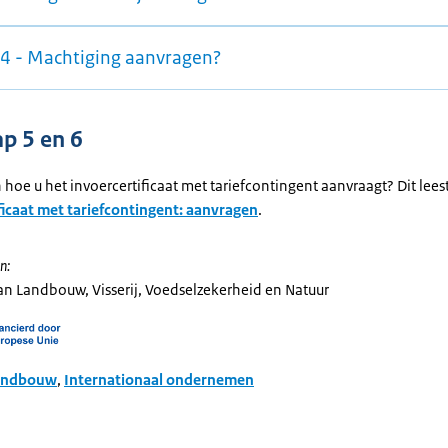
 4 - Machtiging aanvragen?
ap 5 en 6
 hoe u het invoercertificaat met tariefcontingent aanvraagt? Dit lees
ficaat met tariefcontingent: aanvragen
.
n:
van Landbouw, Visserij, Voedselzekerheid en Natuur
andbouw
,
Internationaal ondernemen