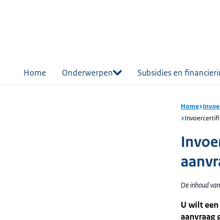
r de
tent
Home
Onderwerpen
Subsidies en financier
Home
Invoe
Invoercertif
Invoe
aanvr
De inhoud van 
U wilt een
aanvraag g