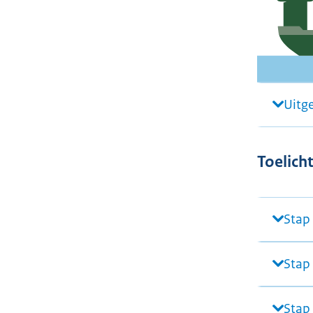
Uitg
Toelicht
Stap
Stap
Stap 