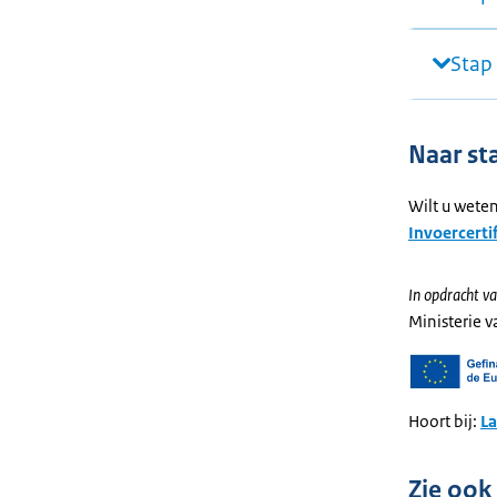
Stap
Naar st
Wilt u weten
Invoercerti
In opdracht va
Ministerie 
Hoort bij:
L
Zie ook