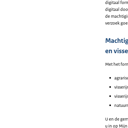
digitaal for
digitaal do
de machtigi
verzoek goe
Machtig
en visse
Met het for
agraris
visseri
visserij
natuur
U en de gem
u in op Mij