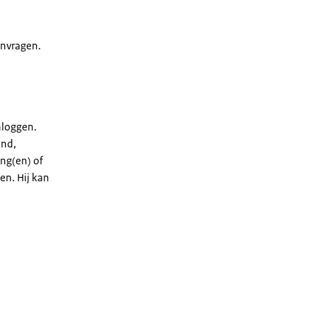
anvragen.
inloggen.
and,
ing(en) of
en. Hij kan