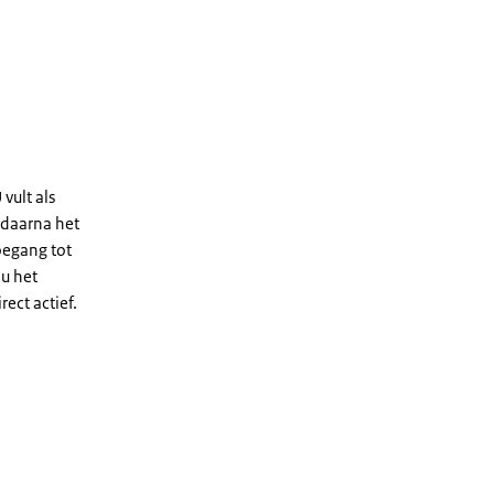
vult als
 daarna het
Toegang tot
u het
ect actief.