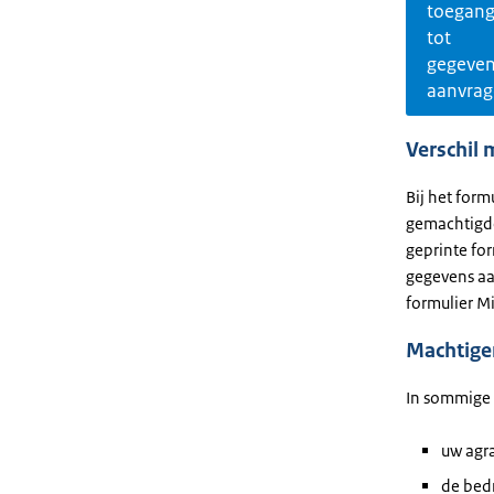
toegan
tot
gegeve
aanvra
Verschil 
Bij het form
gemachtigde
geprinte for
gegevens aa
formulier Mi
Machtige
In sommige s
uw agra
de bedr