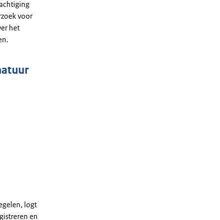
machtiging
rzoek voor
er het
en.
natuur
gelen, logt
gistreren en