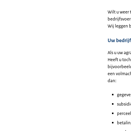
Wilt u weer
bedrijfsvoe
Wij leggen b
Uw bedrijf
Als u uw agr
Heeft u toc
bijvoorbeeld
een volmach
dan:
gegeve
subsid
percee
betali