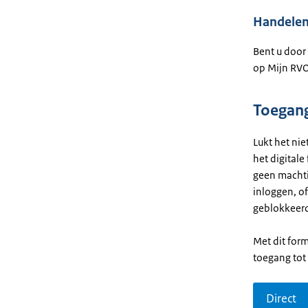
Handelen
Bent u door
op Mijn RVO
Toegang
Lukt het ni
het digitale
geen machtig
inloggen, o
geblokkeer
Met dit for
toegang tot
Direct