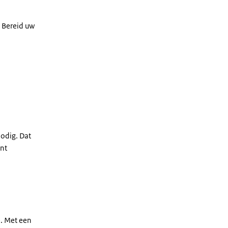
. Bereid uw
odig. Dat
unt
e. Met een