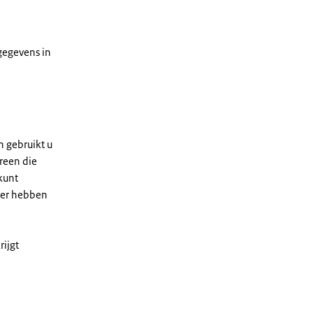
gegevens in
 gebruikt u
ereen die
kunt
rder hebben
ijgt