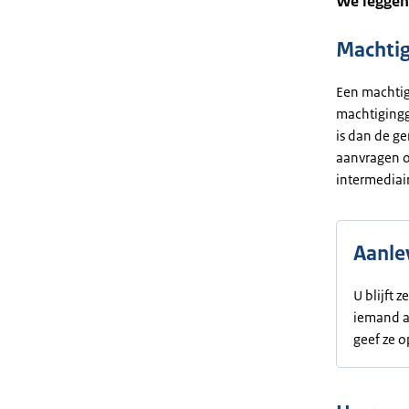
We leggen 
Machtig
Een machtig
machtigingg
is dan de g
aanvragen o
intermediair
Aanle
U blijft 
iemand an
geef ze o