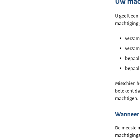
Uw mach
U geeft een 
machtiging 
verzame
verzam
bepaal
bepaal 
Misschien h
betekent da
machtigen. 
Wanneer i
De meeste m
machtigings