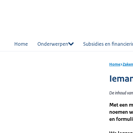
r de
tent
Home
Onderwerpen
Subsidies en financier
Home
Zaken
Ieman
De inhoud van 
Met een ma
noemen we
en formuli