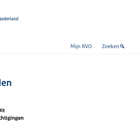
Nederland
Mijn RVO
Zoeken
den
it
htigingen