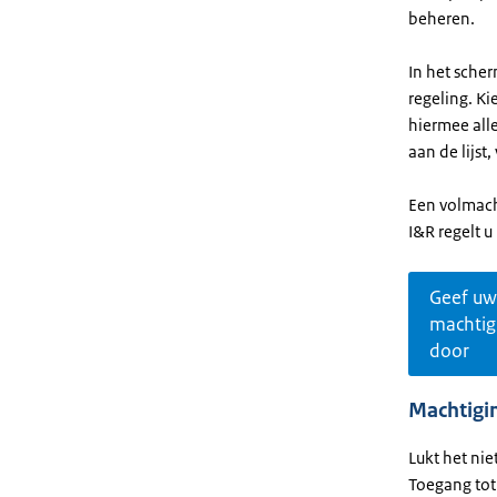
beheren.
In het sche
regeling. Ki
hiermee all
aan de lijst
Een volmacht
I&R regelt u
Geef uw
machtig
door
Machtigin
Lukt het ni
Toegang tot 