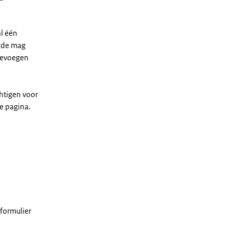
al één
igde mag
toevoegen
chtigen voor
de pagina.
 formulier