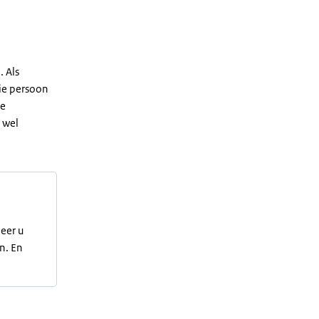
 Als
ie persoon
ie
 wel
eer u
n. En