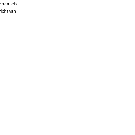
nnen iets
icht van