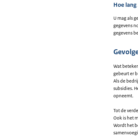
Hoe lang
U mag als g
gegevens no
gegevens bek
Gevolge
Wat betekent
gebeurt er 
Als de bedri
subsidies. H
opneemt.
Tot de verde
Ook is het m
Wordt het b
samenvoegin