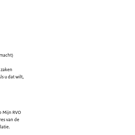
lmacht)
 zaken
s u dat wilt,
op Mijn RVO
res van de
latie.