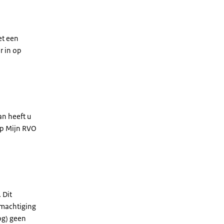
et een
r in op
an heeft u
op Mijn RVO
 Dit
 machtiging
og) geen