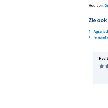
Hoort bij:
On
Zie ook
Agrarisc
Iemand 