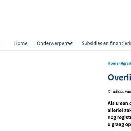
r de
tent
Home
Onderwerpen
Subsidies en financier
Home
Agrari
Overl
De inhoud van 
Als u een 
allerlei z
nog regist
u graag op