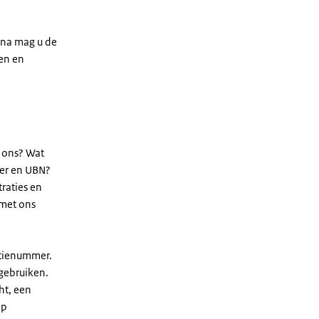
rna mag u de
len en
j ons? Wat
mer en UBN?
traties en
 met ons
latienummer.
 gebruiken.
ht, een
op