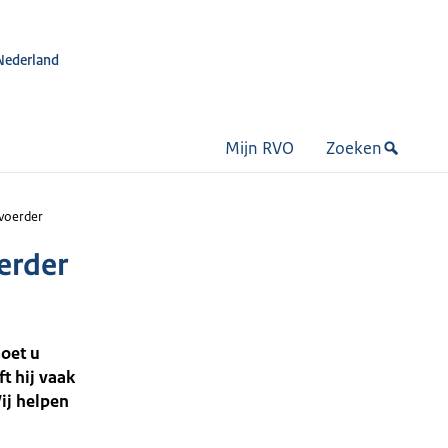
Nederland
Mijn RVO
Zoeken
svoerder
oerder
moet u
t hij vaak
Wij helpen