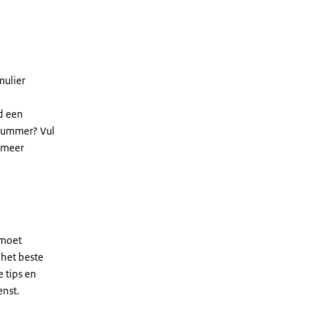
mulier
jd een
-nummer? Vul
r meer
 moet
 het beste
 tips en
enst.