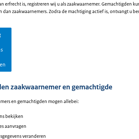
an erfrecht is, registreren wij u als zaakwaarnemer. Gemachtigden ku
n dan zaakwaarnemers. Zodra de machtiging actief is, ontvangt u ber
g
ns
gen
llen zaakwaarnemer en gemachtigde
mers en gemachtigden mogen allebei:
ns bekijken
ies aanvragen
lsgegevens veranderen