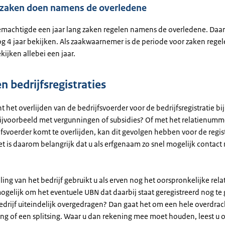
 zaken doen namens de overledene
emachtigde een jaar lang zaken regelen namens de overledene. Daa
g 4 jaar bekijken. Als zaakwaarnemer is de periode voor zaken rege
ijken allebei een jaar.
n bedrijfsregistraties
 het overlijden van de bedrijfsvoerder voor de bedrijfsregistratie bi
bijvoorbeeld met vergunningen of subsidies? Of met het relatienum
jfsvoerder komt te overlijden, kan dit gevolgen hebben voor de regis
et is daarom belangrijk dat u als erfgenaam zo snel mogelijk contact
ling van het bedrijf gebruikt u als erven nog het oorspronkelijke re
ogelijk om het eventuele UBN dat daarbij staat geregistreerd nog te
edrijf uiteindelijk overgedragen? Dan gaat het om een hele overdrac
g of een splitsing. Waar u dan rekening mee moet houden, leest u 