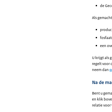
de Gec
Als gemacht
produc
fosfaa
een ove
U krijgt al
regelt voor 
neem dan
c
Na de ma
Bent u gema
en klik bov
relatie voor