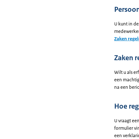
Persoon
U kunt in de
medewerker d
Zaken regel
Zaken r
Wilt u als 
een machtig
na een beric
Hoe reg
U vraagt ee
formulier vi
een verklari