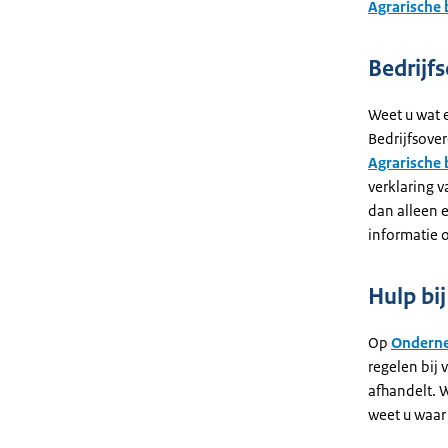
Agrarische 
Bedrijf
Weet u wat 
Bedrijfsover
Agrarische 
verklaring v
dan alleen 
informatie 
Hulp bi
Op
Onderne
regelen bij 
afhandelt. W
weet u waar 