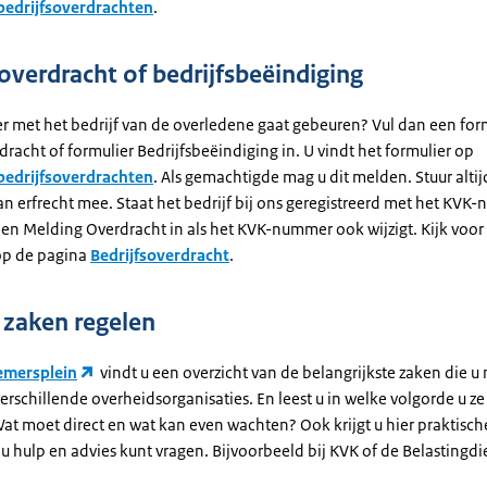
bedrijfsoverdrachten
.
soverdracht of bedrijfsbeëindiging
er met het bedrijf van de overledene gaat gebeuren? Vul dan een for
dracht of formulier Bedrijfsbeëindiging in. U vindt het formulier op
bedrijfsoverdrachten
. Als gemachtigde mag u dit melden. Stuur alti
an erfrecht mee. Staat het bedrijf bij ons geregistreerd met het KVK
een Melding Overdracht in als het KVK-nummer ook wijzigt. Kijk voo
op de pagina
Bedrijfsoverdracht
.
j zaken regelen
mersplein
vindt u een overzicht van de belangrijkste zaken die u
verschillende overheidsorganisaties. En leest u in welke volgorde u ze
at moet direct en wat kan even wachten? Ook krijgt u hier praktische
u hulp en advies kunt vragen. Bijvoorbeeld bij KVK of de Belastingdi