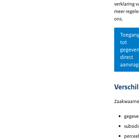
verklaring v
meer regele
ons.
Toegan
tot
gegeve
direct
aanvra
Verschi
Zaakwaarne
gegeve
subsid
percee