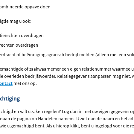
ombineerde opgave doen
igde mag u ook:
tierechten overdragen
trechten overdragen
rdracht of beëindiging agrarisch bedrijf melden (alleen met een vo
s gemachtigde of zaakwaarnemer een eigen relatienummer waarmee u
de overleden bedrijfsvoerder. Relatiegegevens aanpassen mag niet. Al
ontact
met ons op.
chtiging
chtigd en wilt u zaken regelen? Log dan in met uw eigen gegevens 
enaan de pagina op Handelen namens. U ziet dan de naam en het ad
 wie u gemachtigd bent. Als u hierop klikt, bent u ingelogd voor die re