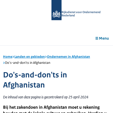
r de
tent
Rijksdienst voor Ondernemend
Nederland
Menu
Home
Landen en gebieden
Ondernemen in Afghanistan
Do's-and-don'ts in Afghanistan
Do's-and-don'ts in
Afghanistan
De inhoud van deze pagina is gecontroleerd op 25 april 2024
Bij het zakendoen in Afghanistan moet u rekening