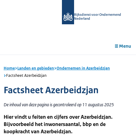
r de
tent
Rijksdienst voor Ondernemend
Nederland
Menu
Home
Landen en gebieden
Ondernemen in Azerbeidzjan
Factsheet Azerbeidzjan
Factsheet Azerbeidzjan
De inhoud van deze pagina is gecontroleerd op 11 augustus 2025
Hier vindt u feiten en cijfers over Azerbeidzjan.
Bijvoorbeeld het inwonersaantal, bbp en de
koopkracht van Azerbeidzjan.