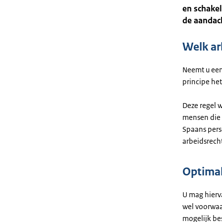
en schakel
de aandac
Welk ar
Neemt u een
principe het
Deze regel w
mensen die 
Spaans pers
arbeidsrech
Optima
U mag hierv
wel voorwaa
mogelijk be