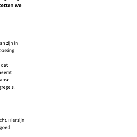
 zetten we
n zijn in
passing.
 dat
 neemt
aanse
gregels.
t. Hier zijn
 goed