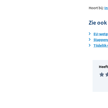
Hoort bij:
I
Zie ook
EU-wetge
Stappenp
Tijdelij