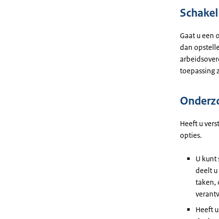
Schakel
Gaat u een 
dan opstelle
arbeidsover
toepassing z
Onderzo
Heeft u vers
opties.
U kunt
deelt u
taken, 
verant
Heeft u