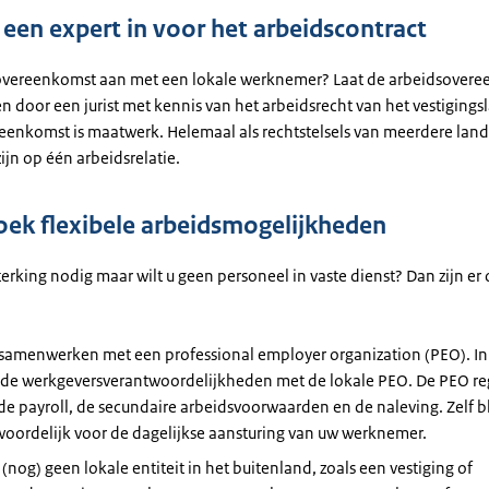
 een expert in voor het arbeidscontract
overeenkomst aan met een lokale werknemer? Laat de arbeidsover
n door een jurist met kennis van het arbeidsrecht van het vestigings
eenkomst is maatwerk. Helemaal als rechtstelsels van meerdere lan
ijn op één arbeidsrelatie.
ek flexibele arbeidsmogelijkheden
terking nodig maar wilt u geen personeel in vaste dienst? Dan zijn e
 samenwerken met een professional employer organization (PEO). In 
 de werkgeversverantwoordelijkheden met de lokale PEO. De PEO rege
de payroll, de secundaire arbeidsvoorwaarden en de naleving. Zelf bli
woordelijk voor de dagelijkse aansturing van uw werknemer.
 (nog) geen lokale entiteit in het buitenland, zoals een vestiging of