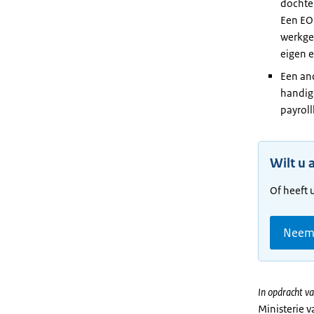
dochte
Een EO
werkgev
eigen e
Een and
handig 
payroll
Wilt u 
Of heeft 
Neem 
In opdracht va
Ministerie 