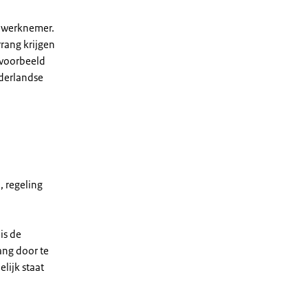
w werknemer.
rang krijgen
jvoorbeeld
ederlandse
, regeling
is de
ang door te
lijk staat