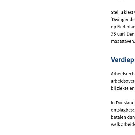
Stel, u kies
'Dwingende 
op Nederlan
35 uur? Dan
maatstaven
Verdiep 
Arbeidsrecht
arbeidsover
bij ziekte e
In Duitsland
ontslagbesc
betalen dan 
welk arbeids