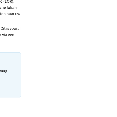
d (EOR).
che lokale
tten naar uw
Dit is vooral
n via een
raag.