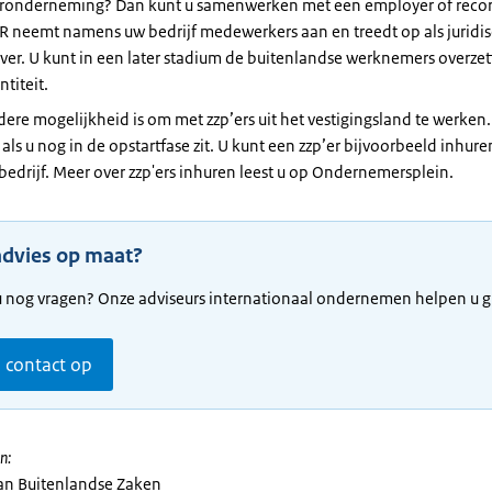
ronderneming? Dan kunt u samenwerken met een employer of recor
R neemt namens uw bedrijf medewerkers aan en treedt op als juridis
er. U kunt in een later stadium de buitenlandse werknemers overze
ntiteit.
ere mogelijkheid is om met zzp’ers uit het vestigingsland te werken. 
als u nog in de opstartfase zit. U kunt een zzp’er bijvoorbeeld inhure
bedrijf. Meer over zzp'ers inhuren leest u op Ondernemersplein.
advies op maat?
u nog vragen? Onze adviseurs internationaal ondernemen helpen u g
contact op
n:
van Buitenlandse Zaken