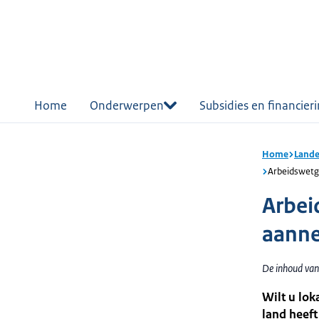
r de
tent
Home
Onderwerpen
Subsidies en financier
Home
Lande
Arbeidswetge
Arbei
aanne
De inhoud van
Wilt u lok
land heeft