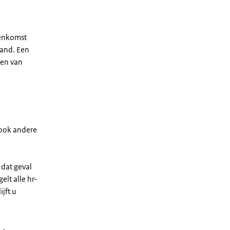
eenkomst
land. Een
den van
r ook andere
dat geval
lt alle hr-
jft u