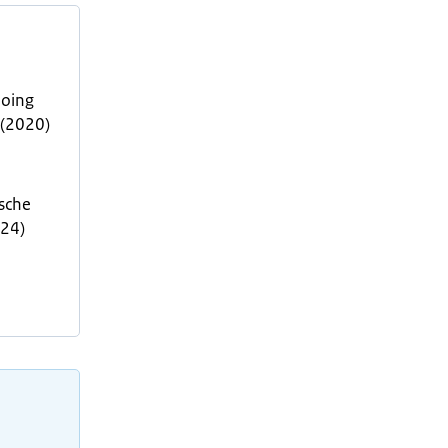
doing
 (2020)
sche
024)