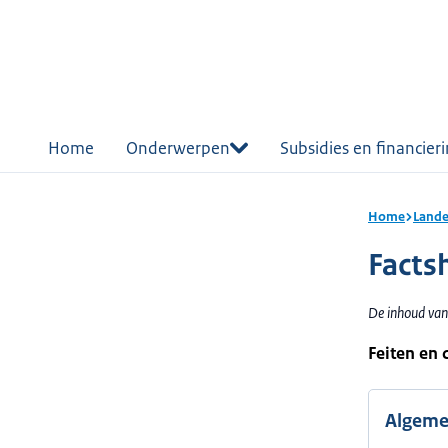
r de
tent
Home
Onderwerpen
Subsidies en financier
Home
Lande
Facts
De inhoud van
Feiten en c
Algem