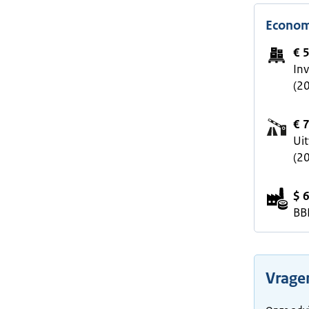
Econom
€ 
In
(2
€ 
Ui
(2
$ 
BB
Vrage