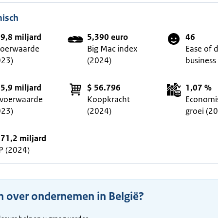
isch
59,8 miljard
5,390 euro
46
voerwaarde
Big Mac index
Ease of 
023)
(2024)
business
75,9 miljard
$ 56.796
1,07 %
tvoerwaarde
Koopkracht
Economi
023)
(2024)
groei (2
671,2 miljard
P (2024)
n over ondernemen in België?