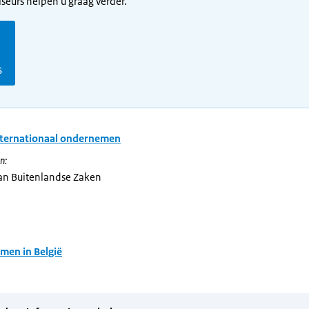
seurs helpen u graag verder.
s
nternationaal ondernemen
n:
van Buitenlandse Zaken
en in België