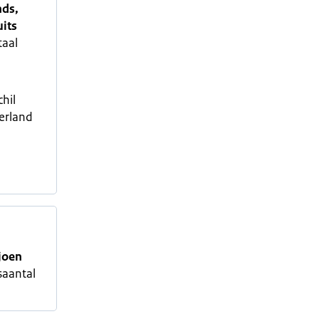
nds,
uits
taal
chil
erland
joen
aantal