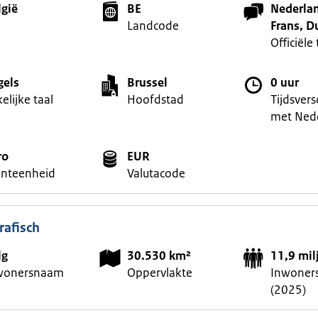
lgië
BE
Nederla
Landcode
Frans, D
Officiële 
gels
Brussel
0 uur
elijke taal
Hoofdstad
Tijdsvers
met Ned
ro
EUR
nteenheid
Valutacode
afisch
lg
30.530 km²
11,9 mil
wonersnaam
Oppervlakte
Inwoners
(2025)