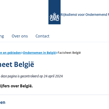
Rijksdienst voor Ondernemend 
ing
Over ons
Contact
n en gebieden
Ondernemen in België
Factsheet België
heet België
 deze pagina is gecontroleerd op 24 april 2024
ijfers over België.
een