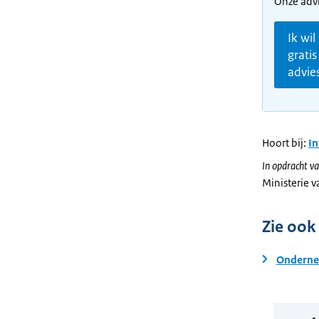
Onze advi
Ik wil
gratis
advie
Hoort bij:
I
In opdracht va
Ministerie 
Zie ook
Ondernem