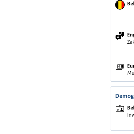
Be
En
Zak
Eu
Mu
Demogr
Be
In