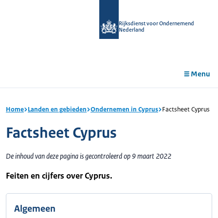
r de
tent
Rijksdienst voor Ondernemend
Nederland
Menu
Home
Landen en gebieden
Ondernemen in Cyprus
Factsheet Cyprus
Factsheet Cyprus
De inhoud van deze pagina is gecontroleerd op 9 maart 2022
Feiten en cijfers over Cyprus.
Algemeen