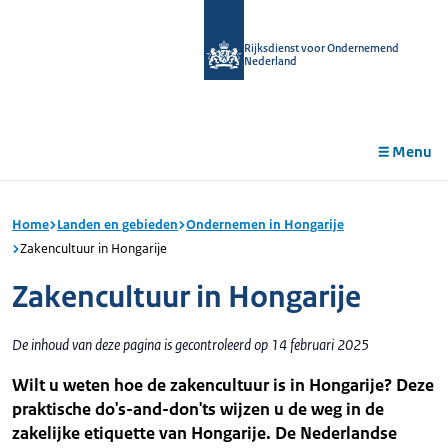
r de
tent
Rijksdienst voor Ondernemend
Nederland
Menu
Home
Landen en gebieden
Ondernemen in Hongarije
Zakencultuur in Hongarije
Zakencultuur in Hongarije
De inhoud van deze pagina is gecontroleerd op 14 februari 2025
Wilt u weten hoe de zakencultuur is in Hongarije? Deze
praktische do's-and-don'ts wijzen u de weg in de
zakelijke etiquette van Hongarije. De Nederlandse