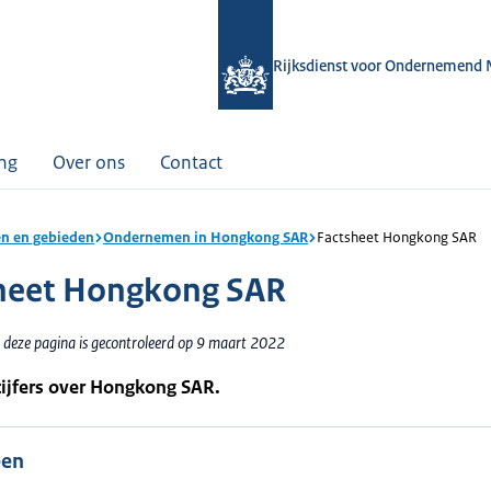
Rijksdienst voor Ondernemend 
ing
Over ons
Contact
n en gebieden
Ondernemen in Hongkong SAR
Factsheet Hongkong SAR
heet Hongkong SAR
 deze pagina is gecontroleerd op 9 maart 2022
cijfers over Hongkong SAR.
een