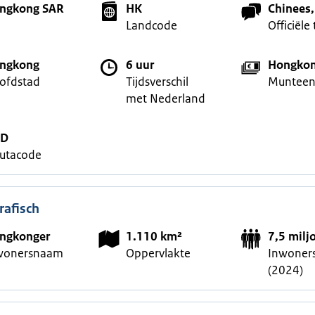
ngkong SAR
HK
Chinees,
Landcode
Officiële 
ngkong
6 uur
Hongkon
ofdstad
Tijdsverschil
Munteen
met Nederland
KD
lutacode
afisch
ngkonger
1.110 km²
7,5 milj
wonersnaam
Oppervlakte
Inwoners
(2024)