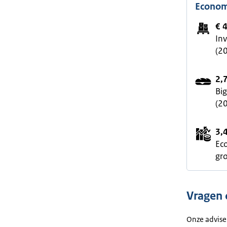
Econom
€ 4
In
(2
2,
Bi
(2
3,
Ec
gro
Vragen
Onze advise