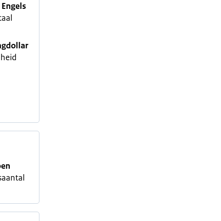
 Engels
taal
gdollar
heid
oen
aantal