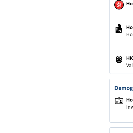
Ho
Ho
Ho
H
Va
Demogr
Ho
In