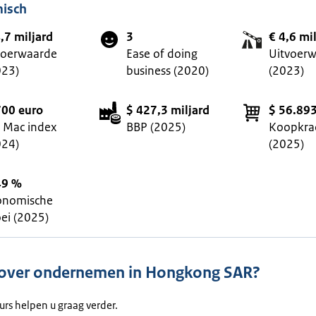
isch
,7 miljard
3
€ 4,6 mi
voerwaarde
Ease of doing
Uitvoer
023)
business (2020)
(2023)
700 euro
$ 427,3 miljard
$ 56.89
g Mac index
BBP (2025)
Koopkra
024)
(2025)
49 %
onomische
ei (2025)
 over ondernemen in Hongkong SAR?
urs helpen u graag verder.