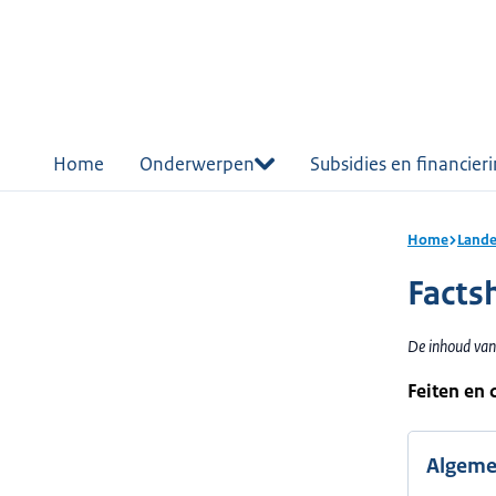
r de
tent
Home
Onderwerpen
Subsidies en financier
Home
Lande
Facts
De inhoud van
Feiten en 
Algem