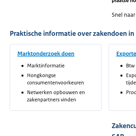
plaatse no
Snel naar
Praktische informatie over zakendoen i
Marktonderzoek doen
Export
Marktinformatie
Btw 
Hongkongse
Exp
consumentenvoorkeuren
tijd
Netwerken opbouwen en
Prod
zakenpartners vinden
Zakencu