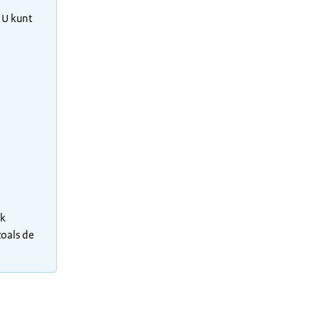
 U kunt
ok
zoals de