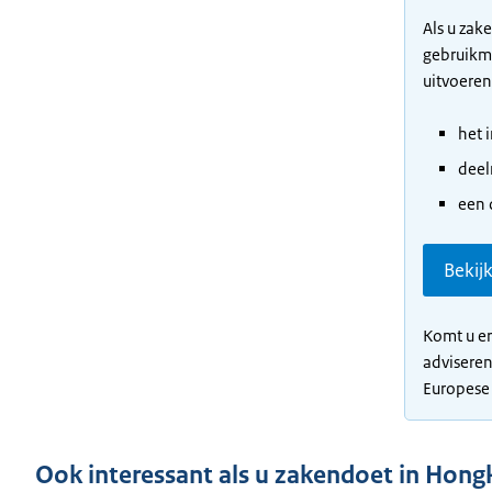
Als u zak
gebruikma
uitvoeren
het 
deel
een 
Bekij
Komt u er
adviseren
Europese
Ook interessant als u zakendoet in Hon