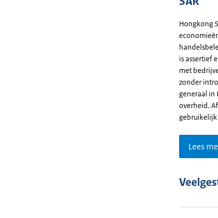
SAR
Hongkong SA
economieën t
handelsbel
is assertie
met bedrijv
zonder intr
generaal in 
overheid. A
gebruikelij
Lees me
Veelges