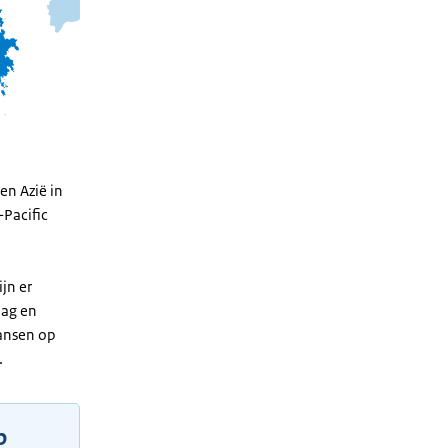
en Azië in
-Pacific
jn er
lag en
kansen op
.
p