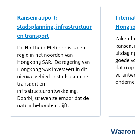
Kansenrapport:
Interna
stadsplanning, infrastructuur
Hongk
en transport
Zakendo
kansen,
De Northern Metropolis is een
uitdagin
regio in het noorden van
goede vo
Hongkong SAR. De regering van
dat u op
Hongkong SAR investeert in dit
verantw
nieuwe gebied in stadsplanning,
ondernee
transport en
infrastructuurontwikkeling.
Daarbij streven ze ernaar dat de
natuur behouden blijft.
Waarom