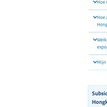
Hoe 
Hoe 
Hong
Welk
expo
Mijn 
Subsi
Hong