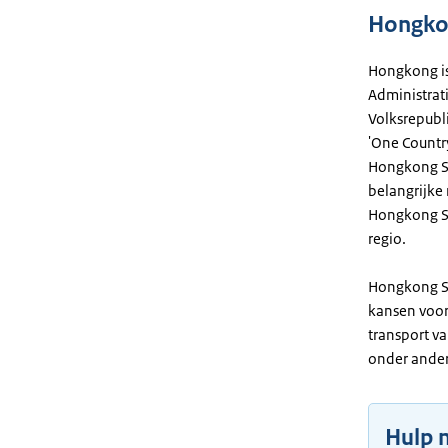
Hongko
Hongkong is
Administrat
Volksrepubl
'One Country
Hongkong SA
belangrijke
Hongkong SAR
regio.
Hongkong SA
kansen voor
transport va
onder andere
Hulp 