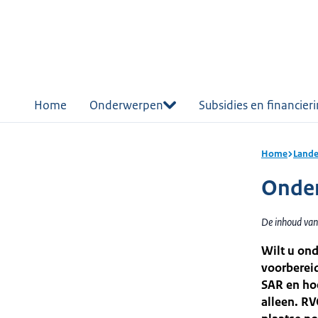
r de
tent
Home
Onderwerpen
Subsidies en financier
Home
Lande
Onde
De inhoud van
Wilt u on
voorbereid
SAR en hoe
alleen. RV