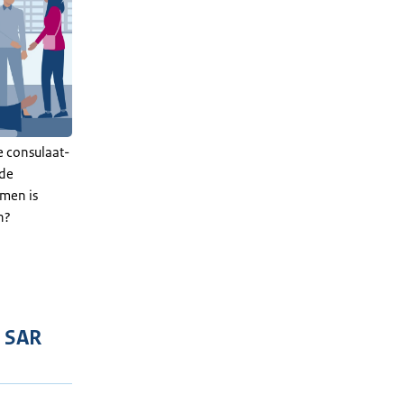
e consulaat-
 de
men is
en?
g SAR