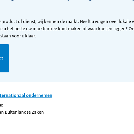
 product of dienst, wij kennen de markt. Heeft u vragen over lokale
oe u het beste uw marktentree kunt maken of waar kansen liggen? O
 staan voor u klaar.
m
ct
nternationaal ondernemen
n:
van Buitenlandse Zaken