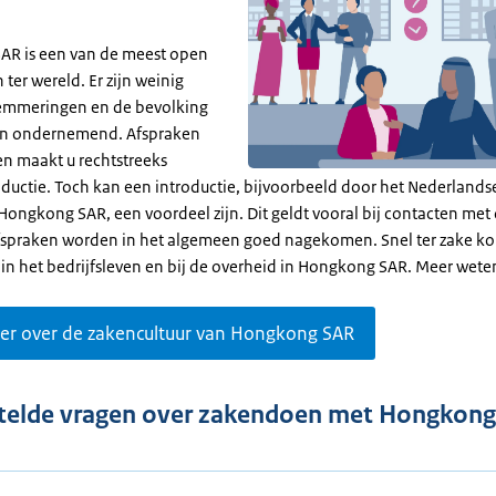
R is een van de meest open
er wereld. Er zijn weinig
emmeringen en de bevolking
f en ondernemend. Afspraken
en maakt u rechtstreeks
oductie. Toch kan een introductie, bijvoorbeeld door het Nederlands
Hongkong SAR, een voordeel zijn. Dit geldt vooral bij contacten met
fspraken worden in het algemeen goed nagekomen. Snel ter zake ko
k in het bedrijfsleven en bij de overheid in Hongkong SAR. Meer wet
er over de zakencultuur van Hongkong SAR
telde vragen over zakendoen met Hongkon