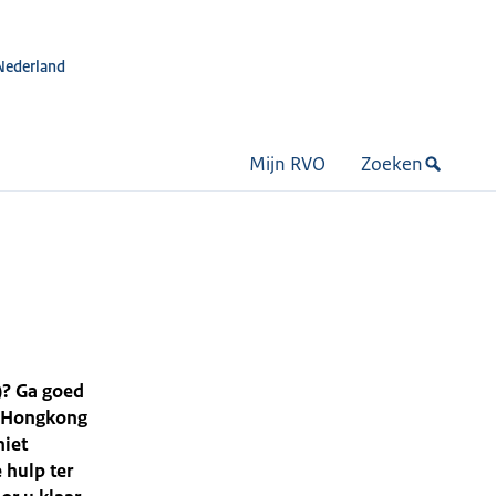
Nederland
Mijn RVO
Zoeken
)? Ga goed
ar Hongkong
niet
 hulp ter