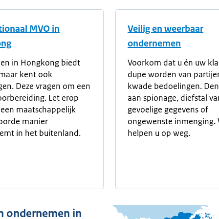
tionaal MVO in
Veilig en weerbaar
ong
ondernemen
en in Hongkong biedt
Voorkom dat u én uw kl
 maar kent ook
dupe worden van partije
gen. Deze vragen om een
kwade bedoelingen. Denk
orbereiding. Let erop
aan spionage, diefstal va
 een maatschappelijk
gevoelige gegevens of
oorde manier
ongewenste inmenging. 
mt in het buitenland.
helpen u op weg.
 ondernemen in