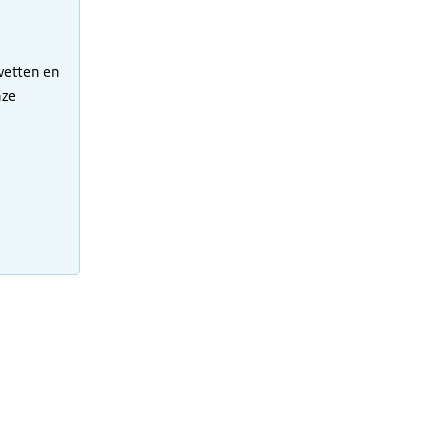
 wetten en
nze