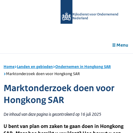
r de
tent
Rijksdienst voor Ondernemend
Nederland
Menu
Home
Landen en gebieden
Ondernemen in Hongkong SAR
Marktonderzoek doen voor Hongkong SAR
Marktonderzoek doen voor
Hongkong SAR
De inhoud van deze pagina is gecontroleerd op 16 juli 2025
U bent van plan om zaken te gaan doen in Hongkong