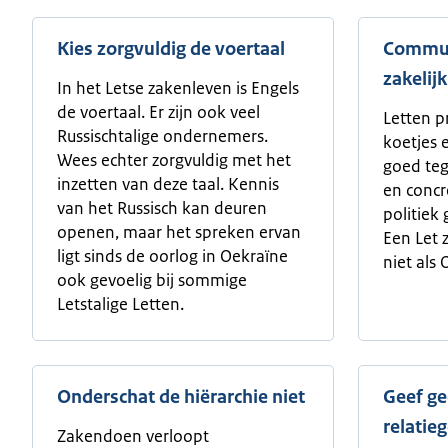
Kies zorgvuldig de voertaal
Commun
zakelijk
In het Letse zakenleven is Engels
de voertaal. Er zijn ook veel
Letten p
Russischtalige ondernemers.
koetjes 
Wees echter zorgvuldig met het
goed tege
inzetten van deze taal. Kennis
en concr
van het Russisch kan deuren
politiek
openen, maar het spreken ervan
Een Let z
ligt sinds de oorlog in Oekraïne
niet als
ook gevoelig bij sommige
Letstalige Letten.
Onderschat de hiërarchie niet
Geef ge
relatie
Zakendoen verloopt