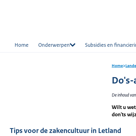
r de
tent
Home
Onderwerpen
Subsidies en financier
Home
Lande
Do's-
De inhoud van
Wilt u wet
don'ts wij
Tips voor de zakencultuur in Letland