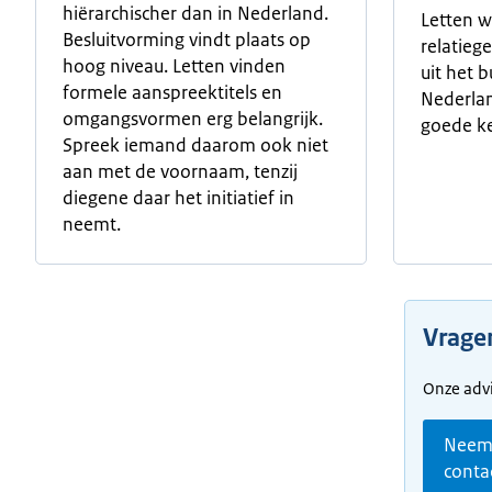
hiërarchischer dan in Nederland.
Letten w
Besluitvorming vindt plaats op
relatieg
hoog niveau. Letten vinden
uit het 
formele aanspreektitels en
Nederlan
omgangsvormen erg belangrijk.
goede k
Spreek iemand daarom ook niet
aan met de voornaam, tenzij
diegene daar het initiatief in
neemt.
Vrage
Onze advi
Nee
conta