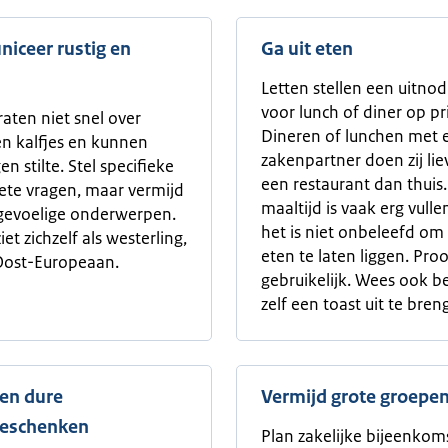
iceer rustig en
Ga uit eten
Letten stellen een uitnod
voor lunch of diner op pri
raten niet snel over
Dineren of lunchen met 
en kalfjes en kunnen
zakenpartner doen zij lie
n stilte. Stel specifieke
een restaurant dan thuis
ete vragen, maar vermijd
maaltijd is vaak erg vull
 gevoelige onderwerpen.
het is niet onbeleefd om
iet zichzelf als westerling,
eten te laten liggen. Proo
 Oost-Europeaan.
gebruikelijk. Wees ook b
zelf een toast uit te bren
en dure
Vermijd grote groepe
geschenken
Plan zakelijke bijeenkoms