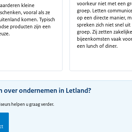
voorkeur niet met een gr
aarderen kleine
groep. Letten communic
eschenken, vooral als ze
op een directe manier, m
buitenland komen. Typisch
spreken zich niet snel uit
dse producten zijn een
groep. Zij zetten zakelijk
euze.
bijeenkomsten vaak voort
een lunch of diner.
n over ondernemen in Letland?
seurs helpen u graag verder.
m
ct