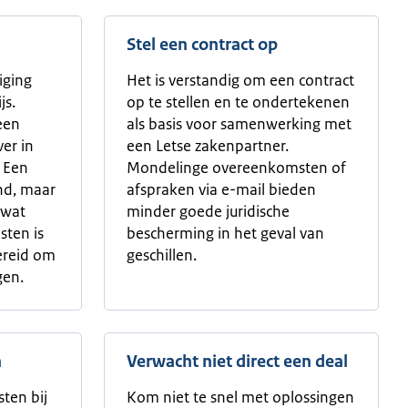
Stel een contract op
iging
Het is verstandig om een contract
js.
op te stellen en te ondertekenen
een
als basis voor samenwerking met
ver in
een Letse zakenpartner.
. Een
Mondelinge overeenkomsten of
end, maar
afspraken via e-mail bieden
 wat
minder goede juridische
sten is
bescherming in het geval van
ereid om
geschillen.
gen.
n
Verwacht niet direct een deal
ten bij
Kom niet te snel met oplossingen