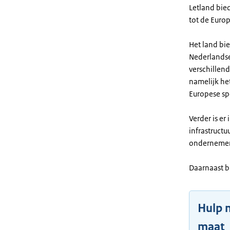
Letland bied
tot de Euro
Het land bie
Nederlands
verschillend
namelijk het
Europese s
Verder is er
infrastruct
ondernemers
Daarnaast b
Hulp 
maat