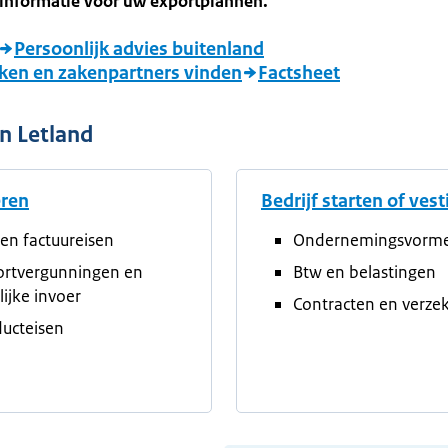
informatie voor uw exportplannen.
Persoonlijk advies buitenland
ken en zakenpartners vinden
Factsheet
n Letland
eren
Bedrijf starten of ves
en factuureisen
Ondernemingsvorm
ortvergunningen en
Btw en belastingen
elijke invoer
Contracten en verze
ucteisen