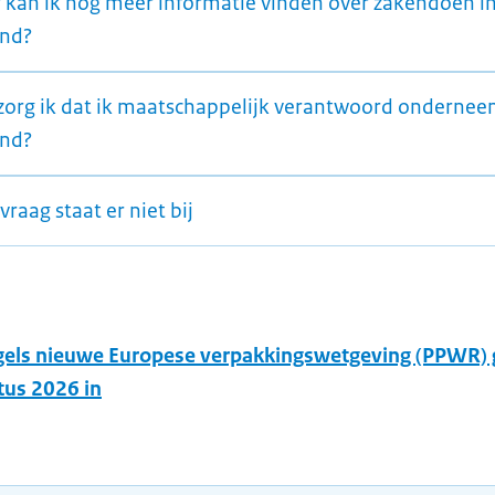
 kan ik nog meer informatie vinden over zakendoen i
and?
zorg ik dat ik maatschappelijk verantwoord ondernee
and?
vraag staat er niet bij
egels nieuwe Europese verpakkingswetgeving (PPWR)
tus 2026 in