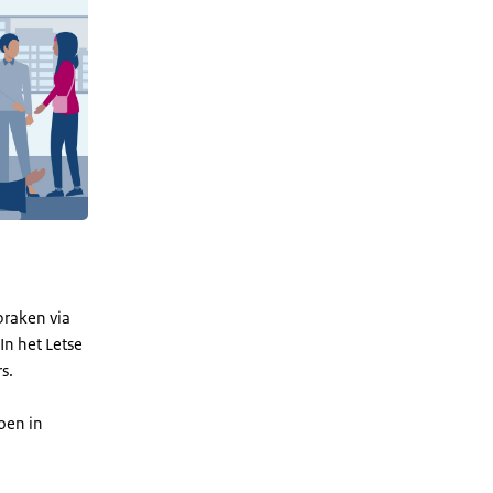
raken via
In het Letse
rs.
oen in