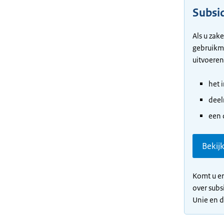
Subsi
Als u zak
gebruikma
uitvoeren
het 
deel
een 
Bekij
Komt u er
over subs
Unie en 