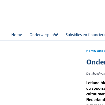
r de
tent
Home
Onderwerpen
Subsidies en financier
Home
Lande
Onder
De inhoud van
Letland b
de spoorse
cultuurver
Nederland.