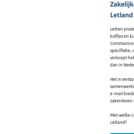
Zakelij
Letland
Letten prate
kalfjes en k
Communiceer 
specifieke,
verloopt he
dan in Nede
Het is verst
samenwerkin
e-mail biede
zakenleven i
Met welke c
Letland?