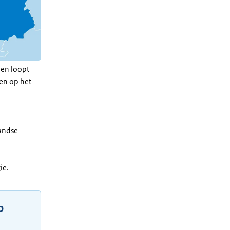
den loopt
ten op het
landse
ie.
p