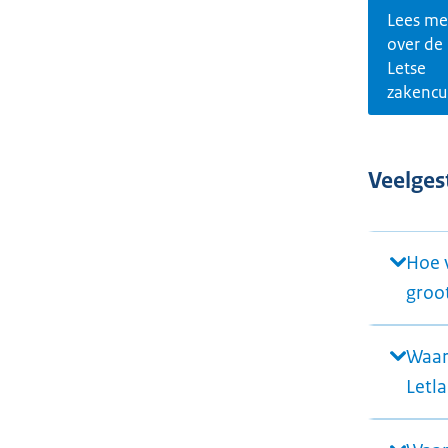
Lees me
over de
Letse
zakencu
Veelges
Hoe v
groot
Waar
Letl