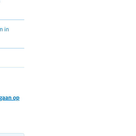
n
m in
 gaan op