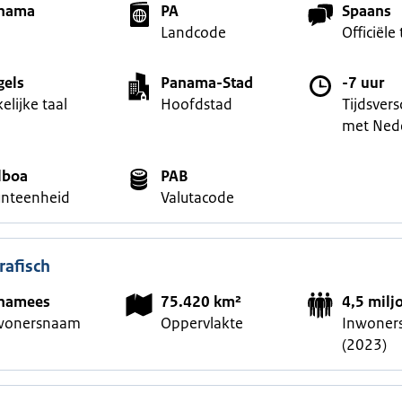
nama
PA
Spaans
Landcode
Officiële 
gels
Panama-Stad
-7 uur
elijke taal
Hoofdstad
Tijdsvers
met Ned
lboa
PAB
nteenheid
Valutacode
afisch
namees
75.420 km²
4,5 milj
wonersnaam
Oppervlakte
Inwoners
(2023)