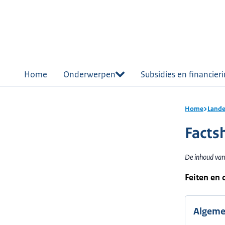
r de
tent
Home
Onderwerpen
Subsidies en financier
Home
Lande
Facts
De inhoud van
Feiten en 
Algem