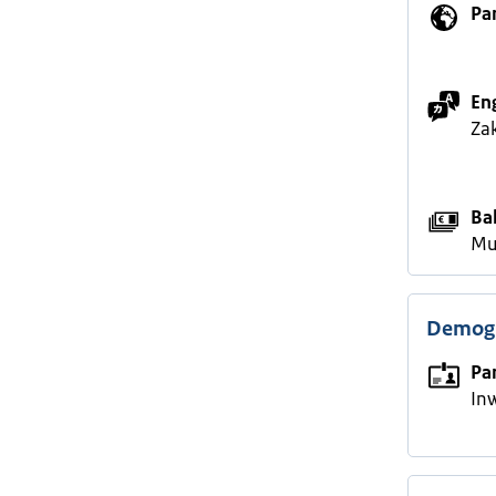
Pa
En
Zak
Ba
Mu
Demogr
Pa
In