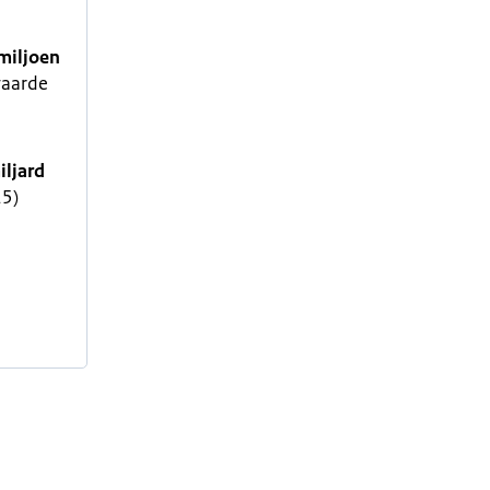
miljoen
waarde
iljard
25)