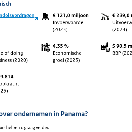
isch
ndelsverdragen
€ 121,0 miljoen
€ 239,0 
Invoerwaarde
Uitvoer
(2023)
(2023)
4,35 %
$ 90,5 m
se of doing
Economische
BBP (20
siness (2020)
groei (2025)
19.814
opkracht
025)
 over ondernemen in Panama?
urs helpen u graag verder.