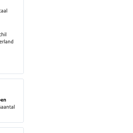
taal
chil
erland
oen
aantal