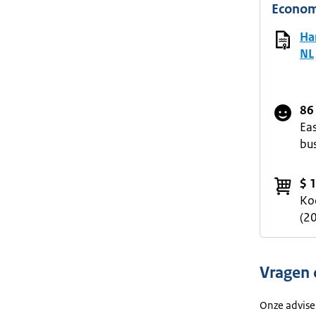
Econom
Ha
NL
86
Ea
bu
$ 
Ko
(2
Vragen
Onze advise