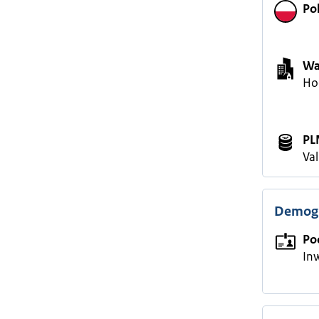
Po
Wa
Ho
PL
Va
Demogr
Po
In