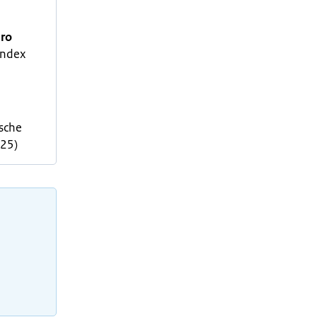
uro
index
sche
025)