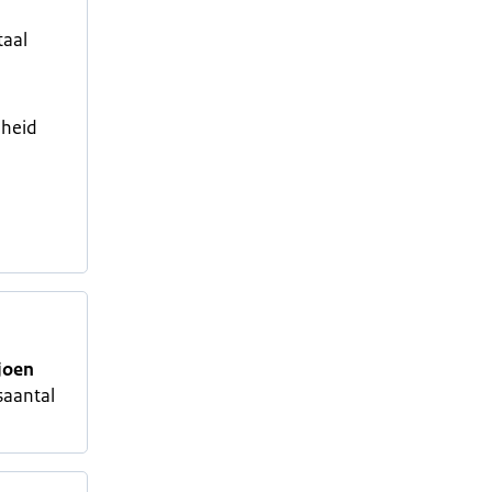
taal
heid
joen
aantal