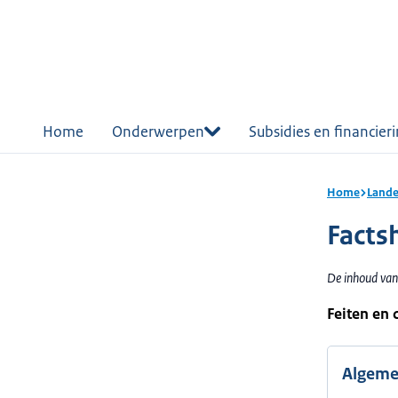
r de
tent
Home
Onderwerpen
Subsidies en financier
Home
Lande
Facts
De inhoud van 
Feiten en 
Algem