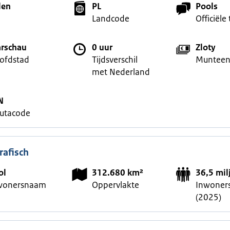
len
PL
Pools
Landcode
Officiële 
rschau
0 uur
Zloty
ofdstad
Tijdsverschil
Munteen
met Nederland
N
lutacode
afisch
ol
312.680 km²
36,5 mil
wonersnaam
Oppervlakte
Inwoners
(2025)