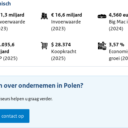
isch
21,3 miljard
€ 16,6 miljard
4,560 e
tvoerwaarde
Invoerwaarde
Big Mac 
023)
(2023)
(2024)
1.035,6
$ 28.374
3,57 %
ljard
Koopkracht
Economi
P (2025)
(2025)
groei (2
n over ondernemen in Polen?
seurs helpen u graag verder.
contact op