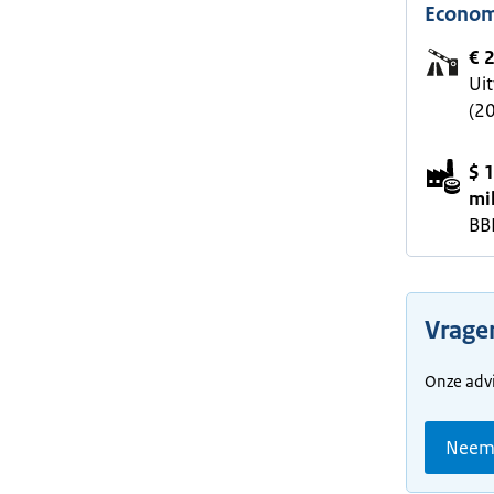
Econom
€ 
Ui
(2
$ 
mi
BB
Vrage
Onze advi
Neem 