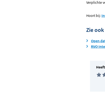
Verplichte 
Hoort bij:
I
Zie ook
Open da
RVO Inte