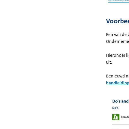
Voorbe
Een van de w
Ondernemer
Hieronder l
uit.
Benieuwd na
handleiding