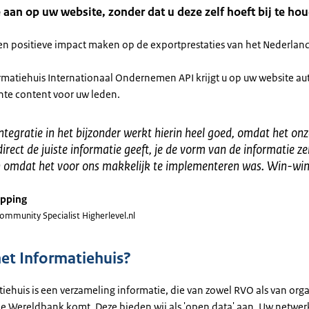
 aan op uw website, zonder dat u deze zelf hoeft bij te ho
een positieve impact maken op de exportprestaties van het Nederla
rmatiehuis Internationaal Ondernemen API krijgt u op uw website a
ante content voor uw leden.
tegratie in het bijzonder werkt hierin heel goed, omdat het onz
irect de juiste informatie geeft, je de vorm van de informatie ze
n omdat het voor ons makkelijk te implementeren was. Win-wi
öpping
ommunity Specialist Higherlevel.nl
het Informatiehuis?
iehuis is een verzameling informatie, die van zowel RVO als van orga
de Wereldbank komt. Deze bieden wij als 'open data' aan. Uw netwer