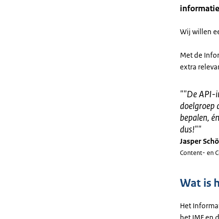
informatie
Wij willen 
Met de Info
extra relev
"
"De API-in
doelgroep d
bepalen, é
dus!"
"
Jasper Sch
Content- en C
Wat is 
Het Informat
het IMF en 