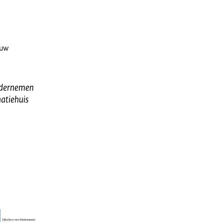
 uw
ondernemen
atiehuis