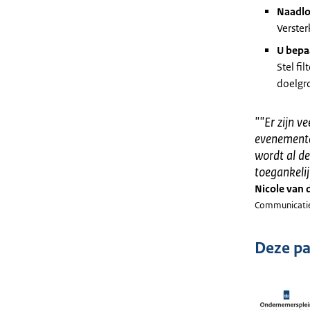
Naadloz
Verster
U bepa
Stel fi
doelgro
"
"Er zijn v
evenemente
wordt al d
toegankeli
Nicole van 
Communicatie
Deze pa