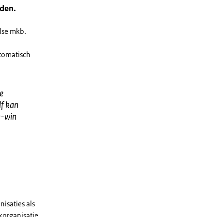
uden.
ndse mkb.
utomatisch
e
lf kan
n-win
nisaties als
korganisatie