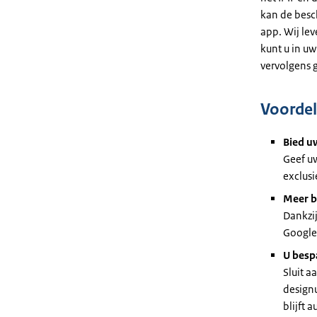
kan de besch
app. Wij le
kunt u in u
vervolgens 
Voordel
Bied u
Geef uw
exclus
Meer b
Dankzij
Google
U bespa
Sluit a
designu
blijft 