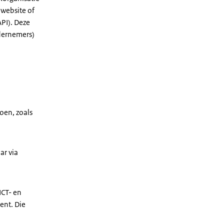
 website of
PI). Deze
ndernemers)
oen, zoals
ar via
ICT- en
ent. Die