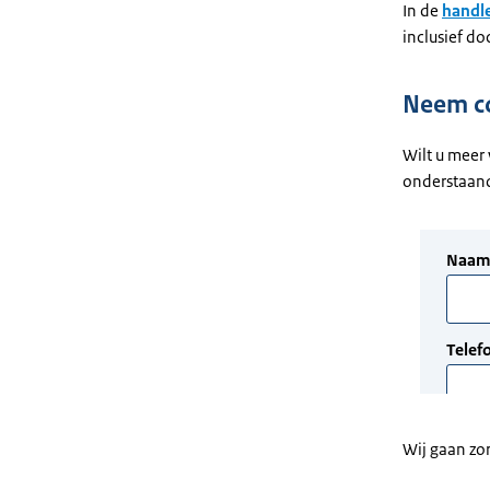
In de
handle
inclusief d
Neem c
Wilt u meer 
onderstaand
Wij gaan zo