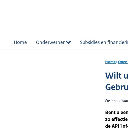
r de
tent
Home
Onderwerpen
Subsidies en financier
Home
Open 
Wilt 
Gebru
De inhoud van 
Bent u een
zo effecti
de API 'In