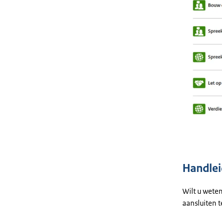
Handlei
Wilt u weten
aansluiten t