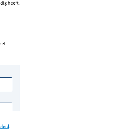
odig heeft,
het
eleid
.