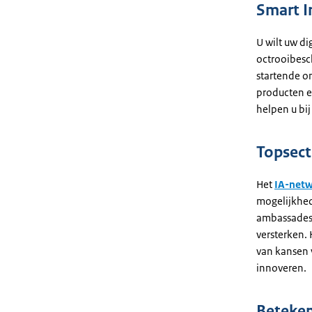
Smart I
U wilt uw d
octrooibesc
startende o
producten e
helpen u bij
Topsect
Het
IA-net
mogelijkhed
ambassades 
versterken.
van kansen 
innoveren.
Beteken