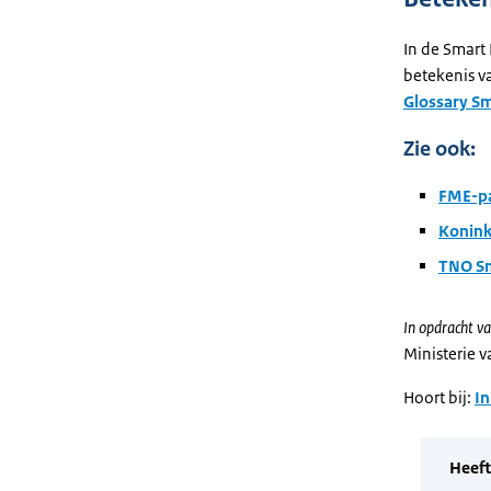
In de Smart 
betekenis va
Glossary Sm
Zie ook:
FME-pa
Konink
TNO Sm
In opdracht va
Ministerie 
Hoort bij:
In