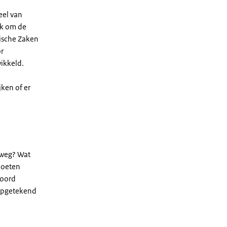
eel van
jk om de
mische Zaken
or
ikkeld.
jken of er
e weg? Wat
moeten
woord
 opgetekend