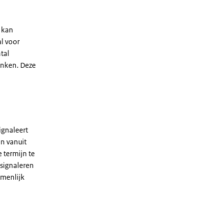
 kan
l voor
tal
anken. Deze
ignaleert
n vanuit
 termijn te
 signaleren
amenlijk