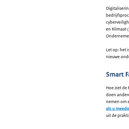
Digitaliser
bedrijfsproc
cyberveilig
en Klimaat 
Ondernemen
Let op: het 
nieuwe onde
Smart F
Hoe ziet de 
doen andere
nemen om ee
als u meedo
uit de prakti