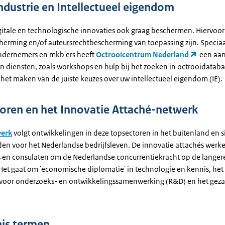
ndustrie en Intellectueel eigendom
igitale en technologische innovaties ook graag beschermen. Hiervoor
herming en/of auteursrechtbescherming van toepassing zijn. Speciaa
ndernemers en mkb'ers heeft
Octrooicentrum Nederland
een aan
n diensten, zoals workshops en hulp bij het zoeken in octrooidatab
 het maken van de juiste keuzes over uw intellectueel eigendom (IE).
oren en het Innovatie Attaché-netwerk
werk
volgt ontwikkelingen in deze topsectoren in het buitenland en s
en voor het Nederlandse bedrijfsleven. De innovatie attachés werke
en consulaten om de Nederlandse concurrentiekracht op de langere
 Het gaat om 'economische diplomatie' in technologie en kennis, het
voor onderzoeks- en ontwikkelingssamenwerking (R&D) en het gez
is termen