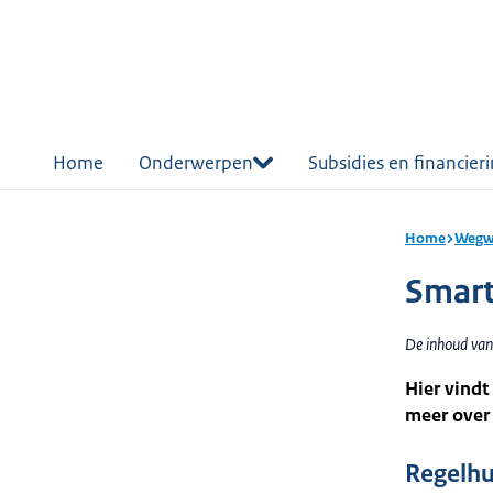
r de
tent
Home
Onderwerpen
Subsidies en financier
Home
Wegwi
Smart
De inhoud van
Hier vindt
meer over 
Regelhu