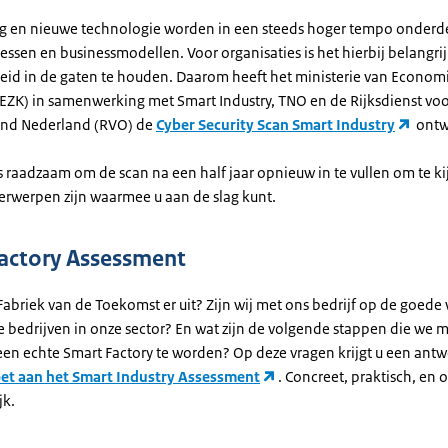
ing en nieuwe technologie worden in een steeds hoger tempo onderd
essen en businessmodellen. Voor organisaties is het hierbij belangri
heid in de gaten te houden. Daarom heeft het ministerie van Econo
(EZK) in samenwerking met Smart Industry, TNO en de Rijksdienst vo
d Nederland (RVO) de
Cyber Security Scan Smart Industry
ontw
is raadzaam om de scan na een half jaar opnieuw in te vullen om te ki
rwerpen zijn waarmee u aan de slag kunt.
actory Assessment
Fabriek van de Toekomst er uit? Zijn wij met ons bedrijf op de goed
 bedrijven in onze sector? En wat zijn de volgende stappen die we 
n echte Smart Factory te worden? Op deze vragen krijgt u een ant
et aan het Smart Industry Assessment
. Concreet, praktisch, en
jk.