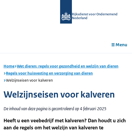
r de
tent
Rijksdienst voor Ondernemend
Nederland
Menu
Home
Wet dieren: regels voor gezondheid en welzijn van dieren
Regels voor huisvesting en verzorging van dieren
Welzijnseisen voor kalveren
Welzijnseisen voor kalveren
De inhoud van deze pagina is gecontroleerd op 4 februari 2025
Heeft u een veebedrijf met kalveren? Dan houdt u zich
aan de regels om het welzijn van kalveren te