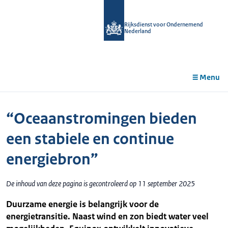
r de
tent
Rijksdienst voor Ondernemend
Nederland
Menu
“Oceaanstromingen bieden
een stabiele en continue
energiebron”
De inhoud van deze pagina is gecontroleerd op 11 september 2025
Duurzame energie is belangrijk voor de
energietransitie. Naast wind en zon biedt water veel