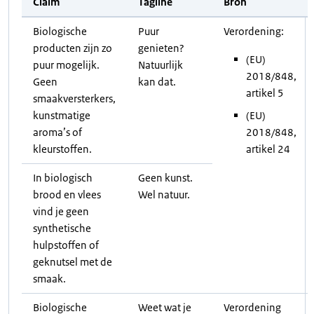
Claim
Tagline
Bron
Biologische
Puur
Verordening:
producten zijn zo
genieten?
(EU)
puur mogelijk.
Natuurlijk
2018/848,
Geen
kan dat.
artikel 5
smaakversterkers,
kunstmatige
(EU)
aroma’s of
2018/848,
kleurstoffen.
artikel 24
In biologisch
Geen kunst.
brood en vlees
Wel natuur.
vind je geen
synthetische
hulpstoffen of
geknutsel met de
smaak.
Biologische
Weet wat je
Verordening