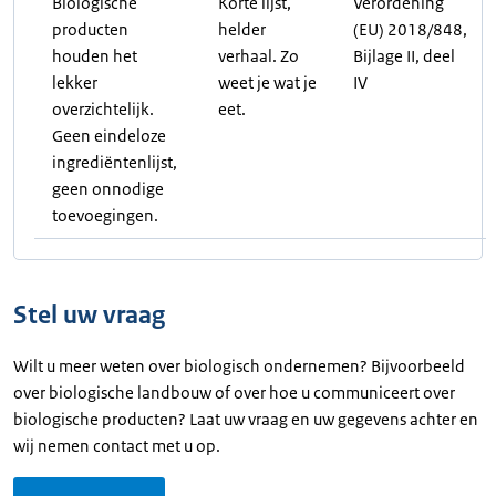
Biologische
Korte lijst,
Verordening
producten
helder
(EU) 2018/848,
houden het
verhaal. Zo
Bijlage II, deel
lekker
weet je wat je
IV
overzichtelijk.
eet.
Geen eindeloze
ingrediëntenlijst,
geen onnodige
toevoegingen.
Stel uw vraag
Wilt u meer weten over biologisch ondernemen? Bijvoorbeeld
over biologische landbouw of over hoe u communiceert over
biologische producten? Laat uw vraag en uw gegevens achter en
wij nemen contact met u op.