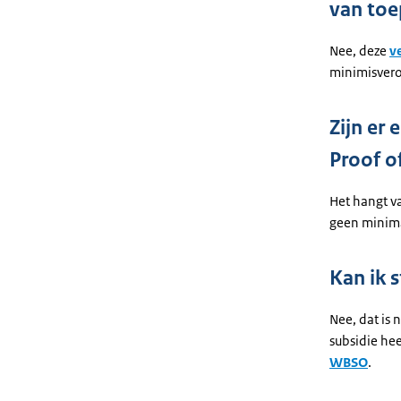
van toe
Nee, deze
v
minimisvero
Zijn er
Proof o
Het hangt va
geen minima
Kan ik 
Nee, dat is 
subsidie hee
WBSO
.