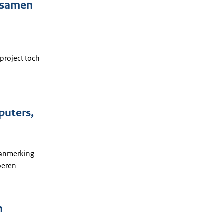
f samen
 project toch
puters,
aanmerking
oeren
n