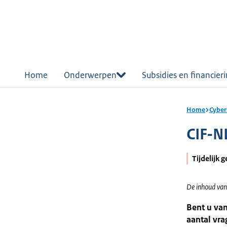
r de
tent
Home
Onderwerpen
Subsidies en financier
Home
Cyber
CIF-N
Tijdelijk 
De inhoud van
Bent u van
aantal vr