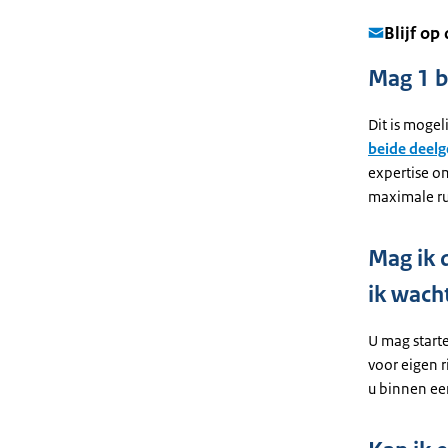
Blijf op
Mag 1 b
Dit is mogel
beide deel
expertise o
maximale ru
Mag ik 
ik wach
U mag start
voor eigen r
u binnen ee