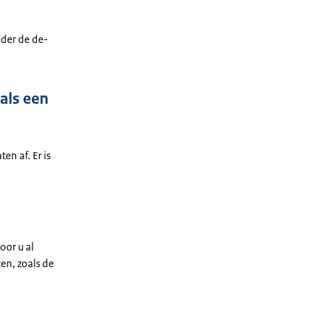
nder de de-
als een
en af. Er is
oor u al
en, zoals de