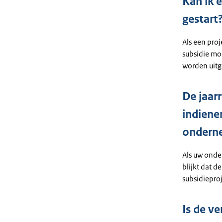
Kan ik e
gestart
Als een proj
subsidie mo
worden uitg
De jaar
indiene
ondern
Als uw onde
blijkt dat 
subsidiepro
Is de v