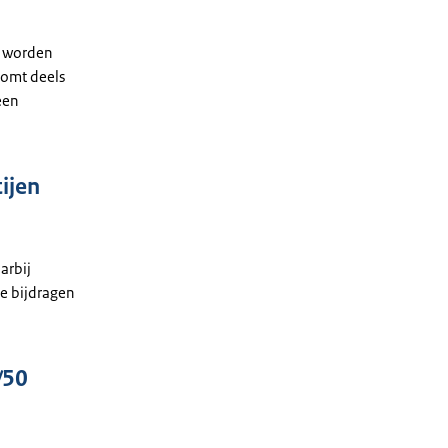
g worden
komt deels
een
ijen
arbij
ze bijdragen
/50