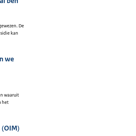
 al ben
afgewezen. De
sidie kan
en we
en waaruit
m het
n (OIM)