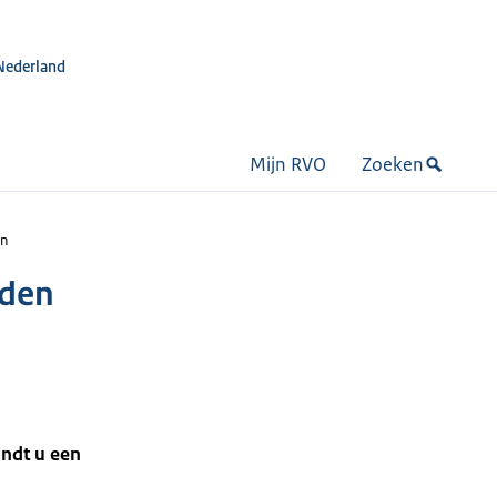
Nederland
Mijn RVO
Zoeken
en
rden
indt u een