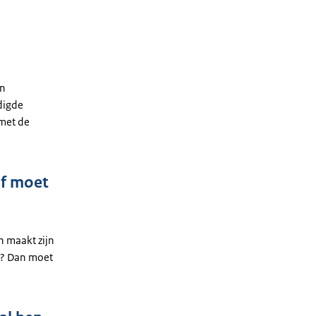
in
digde
 met de
of moet
n maakt zijn
nd? Dan moet