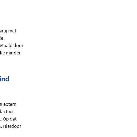
artij met
de
betaald door
 die minder
ind
en extern
factuur
. Op dat
. Hierdoor