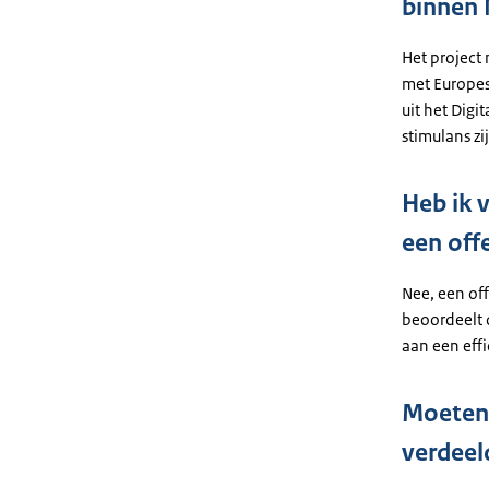
binnen 
Het project
met Europes
uit het Digi
stimulans zi
Heb ik 
een off
Nee, een off
beoordeelt d
aan een effi
Moeten 
verdeel