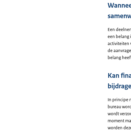
Wanneer
samenwe
Een deelneme
een belang i
activiteiten
de aanvrage
belang heeft
Kan fin
bijdrage
In principe 
bureau wordt
wordt verzo
moment make
worden deze