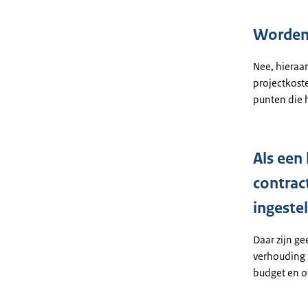
Worden 
Nee, hieraa
projectkoste
punten die h
Als een
contrac
ingeste
Daar zijn ge
verhouding t
budget en of