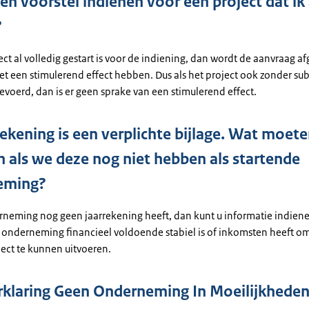
en voorstel indienen voor een project dat ik
?
ect al volledig gestart is voor de indiening, dan wordt de aanvraag 
et een stimulerend effect hebben. Dus als het project ook zonder sub
evoerd, dan is er geen sprake van een stimulerend effect.
rekening is een verplichte bijlage. Wat moet
n als we deze nog niet hebben als startende
eming?
rneming nog geen jaarrekening heeft, dan kunt u informatie indien
de onderneming financieel voldoende stabiel is of inkomsten heeft o
ject te kunnen uitvoeren.
erklaring Geen Onderneming In Moeilijkhede