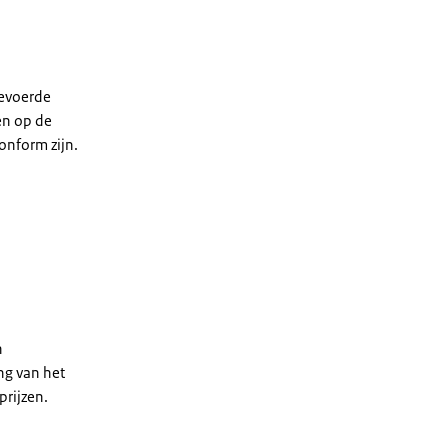
gevoerde
en op de
onform zijn.
n
n
ng van het
prijzen.