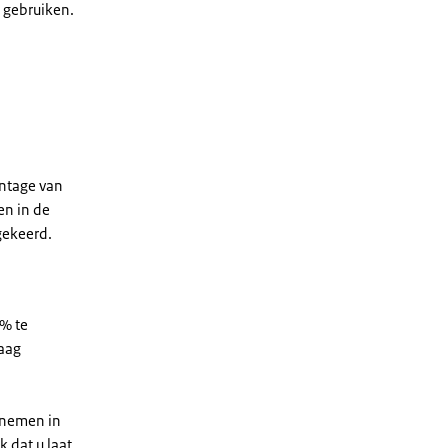
 gebruiken.
entage van
en in de
mgekeerd.
3% te
raag
 nemen in
k dat u laat