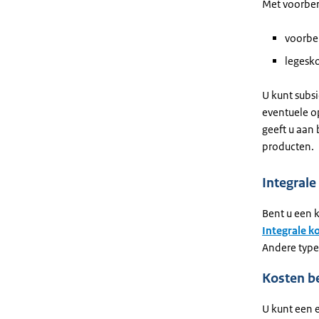
Met voorber
voorber
legesko
U kunt subsi
eventuele o
geeft u aan 
producten.
Integral
Bent u een 
Integrale k
Andere type
Kosten b
U kunt een 