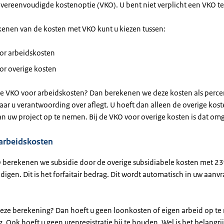
ereenvoudigde kostenoptie (VKO). U bent niet verplicht een VKO te
ekenen van de kosten met VKO kunt u kiezen tussen:
or arbeidskosten
or overige kosten
de VKO voor arbeidskosten? Dan berekenen we deze kosten als perc
ar u verantwoording over aflegt. U hoeft dan alleen de overige kost
an uw project op te nemen. Bij de VKO voor overige kosten is dat o
arbeidskosten
O berekenen we subsidie door de overige subsidiabele kosten met 2
igen. Dit is het forfaitair bedrag. Dit wordt automatisch in uw aanv
deze berekening? Dan hoeft u geen loonkosten of eigen arbeid op te
. Ook hoeft u geen urenregistratie bij te houden. Wel is het belangrij