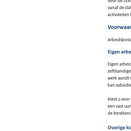
Voor de LEA
vanaf de da
activiteite
Voorwaar
Arbeidskost
Eigen arbe
Eigen arbei
zelfstandig
werk wordt 
kan subsidie
Kiest u voo
een vast uur
de berekenin
Overige k