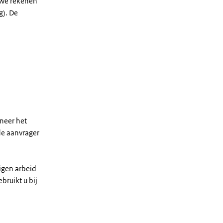
. We rekenen
g). De
nneer het
de aanvrager
igen arbeid
bruikt u bij