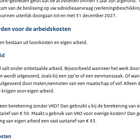
DER-gebieden geldt dat de activiteiten binnen 3 jaar zijn afgerond
tum van de beslissing op uw subsidieaanvraag (verleningsbeschikkin
n kunnen uiterlijk doorgaan tot en met 31 december 2027.
den voor de arbeidskosten
en bestaan uit loonkosten en eigen arbeid.
id
d valt onder onbetaalde arbeid. Bijvoorbeeld wanneer het werk door
en wordt uitgevoerd, zoals bij een zzp’er of een eenmanszaak. Of wa
uitgevoerd door maten/vennoten van een maatschap of vof. Alleen 
 krijgen voor eigen arbeid.
r een berekening zonder VKO? Dan gebruikt u bij de berekening van e
tarief van € 50. Maakt u gebruik van VKO voor overige kosten? Dan ge
g van eigen arbeid een vast uurtarief van € 43.
osten