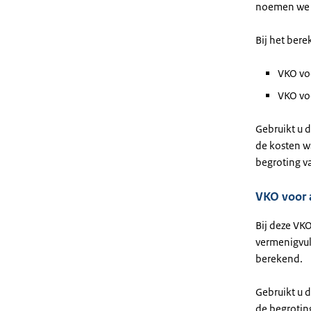
noemen we v
Bij het ber
VKO vo
VKO vo
Gebruikt u 
de kosten wa
begroting v
VKO voor 
Bij deze VK
vermenigvuld
berekend.
Gebruikt u 
de begroting