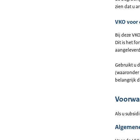
zien dat u a
VKO voor 
Bij deze VK
Dit is het f
aangeleverd
Gebruikt u 
(waaronder v
belangrijk d
Voorwa
Als u subsid
Algemen