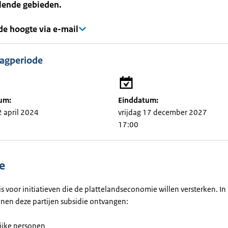
llende gebieden.
 de hoogte via e-mail
agperiode
um:
Einddatum:
2 april 2024
vrijdag 17 december 2027
17:00
e
is voor initiatieven die de plattelandseconomie willen versterken. I
nen deze partijen subsidie ontvangen:
ijke personen