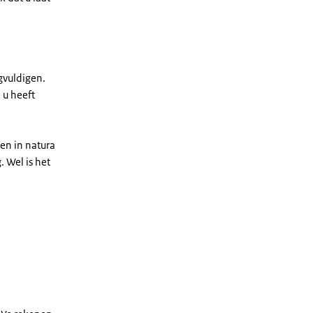
gvuldigen.
 u heeft
en in natura
. Wel is het