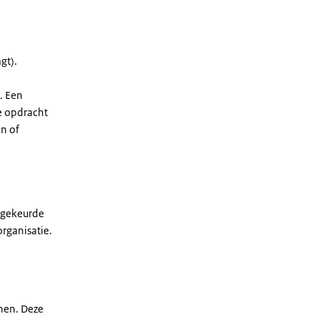
gt).
. Een
e opdracht
en of
dgekeurde
rganisatie.
nen. Deze