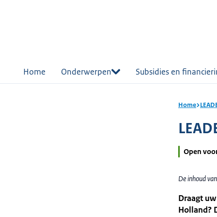
r de
tent
Home
Onderwerpen
Subsidies en financier
Home
LEADE
LEADE
Open voo
De inhoud van
Draagt uw 
Holland? D