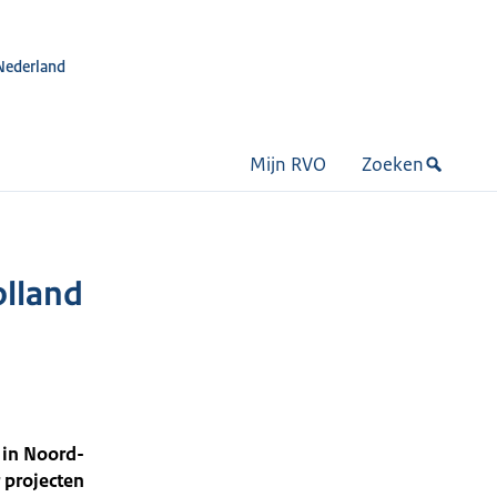
Nederland
Mijn RVO
Zoeken
olland
 in Noord-
 projecten