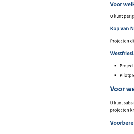
Voor welk
U kunt per 
Kop van N
Projecten d
Westfries
Projec
Pilotpr
Voor we
U kunt subsi
projecten k
Voorbere