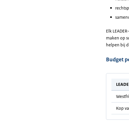
rechts
samenw
Elk LEADER-g
maken op su
helpen bij 
Budget p
LEADE
Westfr
Kop v