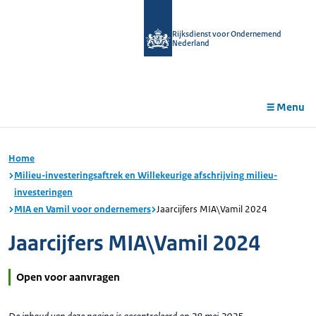
r de
tent
Rijksdienst voor Ondernemend
Nederland
Menu
Home
Milieu-investeringsaftrek en Willekeurige afschrijving milieu-
investeringen
MIA en Vamil voor ondernemers
Jaarcijfers MIA\Vamil 2024
Jaarcijfers MIA\Vamil 2024
Open voor aanvragen