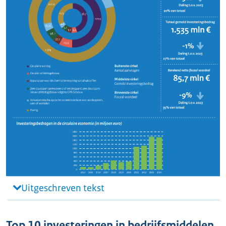
Uitgeschreven tekst
Top 10 investeringen in bedrijfsmiddelen