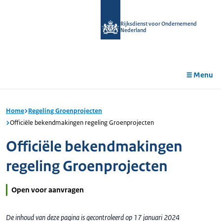
r de
tent
Rijksdienst voor Ondernemend
Nederland
Menu
Home
Regeling Groenprojecten
Officiële bekendmakingen regeling Groenprojecten
Officiële bekendmakingen
regeling Groenprojecten
Open voor aanvragen
De inhoud van deze pagina is gecontroleerd op 17 januari 2024