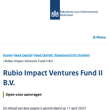
r de
tent
Rijksdienst voor Ondernemend
Nederland
Menu
Home
Seed Capital
Seed Capital: Totaaloverzicht fondsen
Rubio Impact Ventures Fund II B.V.
Rubio Impact Ventures Fund II
B.V.
Open voor aanvragen
De inhoud van deze pagina is gecontroleerd op 17 april 2025