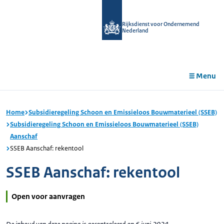
r de
tent
Rijksdienst voor Ondernemend
Nederland
Menu
Home
Subsidieregeling Schoon en Emissieloos Bouwmaterieel (SSEB)
Subsidieregeling Schoon en Emissieloos Bouwmaterieel (SSEB)
Aanschaf
SSEB Aanschaf: rekentool
SSEB Aanschaf: rekentool
Open voor aanvragen