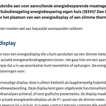
subsidie aan voor aanvullende energiebesparende maatreg
Subsdieregeling energiebesparing eigen huis (SEEH)? Dan 
r het plaatsen van een energiedisplay of een slimme ther
aten moeten wel aan bepaalde voorwaarden voldoen.
display
en voor een energiedisplay die u kunt aansluiten op een slimme mete
 actuele energieverbruiksgegevens tonen. Het gaat hier om een apar
pje dat u in uw woonkamer kunt neerzetten of ophangen. De energ
itvoeringen voor:
envoudige display: deze is alleen bedoeld als laagdrempelig hulpmi
iebewustwording. Deze display kent geen uitgebreide functionalitei
iksanalyses achteraf, of voor grafische presentaties. De display maa
e actuele energieverbruiksdata uit de P1-poort van de slimme meter.
n gewoon bij u in huis. Er is geen contract met een commerciële aan