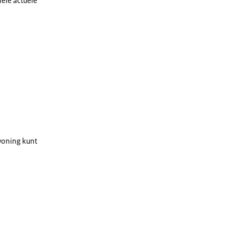
ele actuele
woning kunt