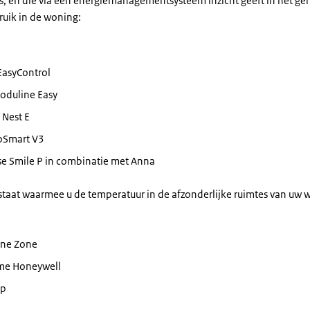
, en die via een energiemanagementsysteem inzicht geeft in het geh
ruik in de woning:
EasyControl
moduline Easy
 Nest E
Smart V3
se Smile P in combinatie met Anna
taat waarmee u de temperatuur in de afzonderlijke ruimtes van uw 
ne Zone
e Honeywell
pp