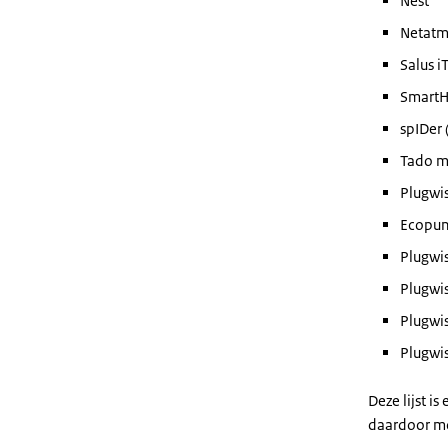
Nest
Netatm
Salus 
Smart
spIDer 
Tado m
Plugwi
Ecopun
Plugwi
Plugwi
Plugwi
Plugwi
Deze lijst 
daardoor mo