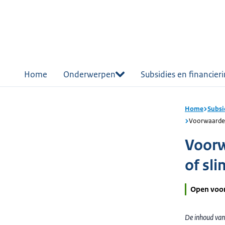
r de
tent
Home
Onderwerpen
Subsidies en financier
Home
Subsi
Voorwaarden
Voorw
of sl
Open voo
De inhoud van