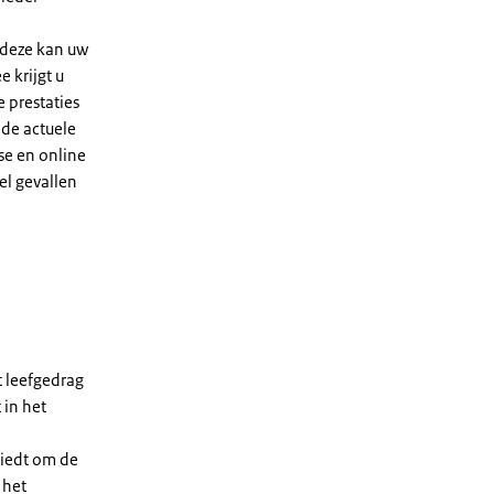
 deze kan uw
 krijgt u
e prestaties
 de actuele
se en online
el gevallen
t leefgedrag
 in het
biedt om de
 het