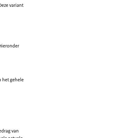
Deze variant
 Hieronder
n het gehele
edrag van