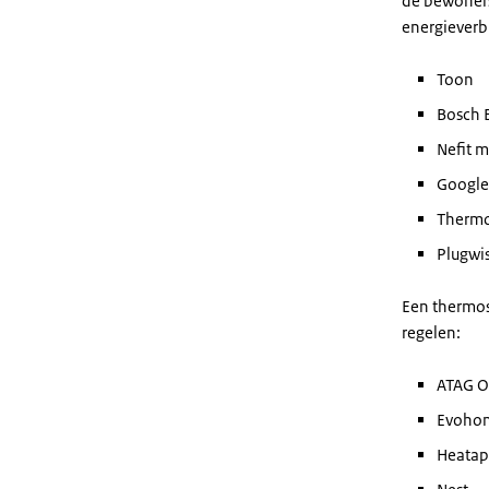
de bewoners
energieverb
Toon
Bosch 
Nefit 
Google
Thermo
Plugwi
Een thermos
regelen:
ATAG O
Evohom
Heata