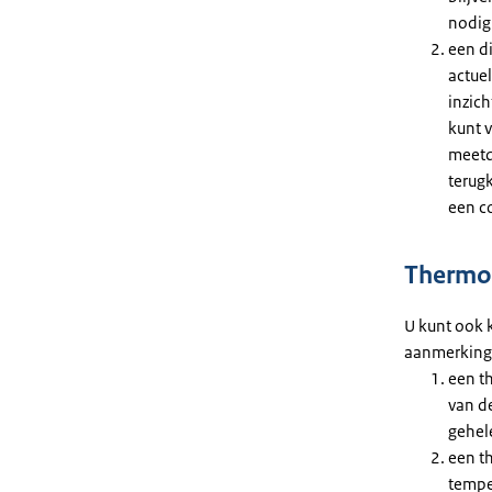
nodig
een d
actue
inzich
kunt v
meetd
terugk
een c
Thermo
U kunt ook 
aanmerking
een t
van d
gehel
een t
temper