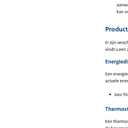
aanwa
kan o
Produc
Er zijn vers
vindt u een
Energiedi
Een energied
actuele ene
Geo Trio
Thermost
Een thermos