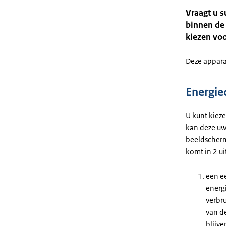
Vraagt u 
binnen de 
kiezen voo
Deze appar
Energie
U kunt kiez
kan deze uw
beeldscherm
komt in 2 u
een e
energ
verbru
van d
blijve