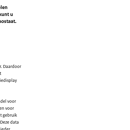
elen
kunt u
mostaat.
r. Daardoor
t
iedisplay
ddel voor
ten voor
kt gebruik
 Deze data
bieder